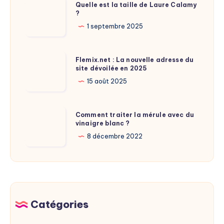
Quelle
Quelle est la taille de Laure Calamy
?
est
la
1 septembre 2025
taille
de
Flemix.net
Flemix.net : La nouvelle adresse du
Laure
site dévoilée en 2025
:
Calamy
La
15 août 2025
?
nouvelle
adresse
Comment
Comment traiter la mérule avec du
du
vinaigre blanc ?
traiter
site
la
8 décembre 2022
dévoilée
mérule
en
avec
2025
du
vinaigre
blanc
Catégories
?