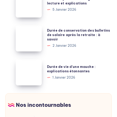
de
lecture et explications
paie
5 Janvier 2026
des
enseignants
:
Durée
Durée de conservation des bulletins
lecture
de
de salaire après la retraite : à
savoir
et
conservation
2 Janvier 2026
explications
des
bulletins
de
Durée
Durée de vie d’une mouche :
salaire
de
explications étonnantes
après
vie
1 Janvier 2026
la
d’une
retraite
mouche
:
:
à
explications
Nos incontournables
savoir
étonnantes