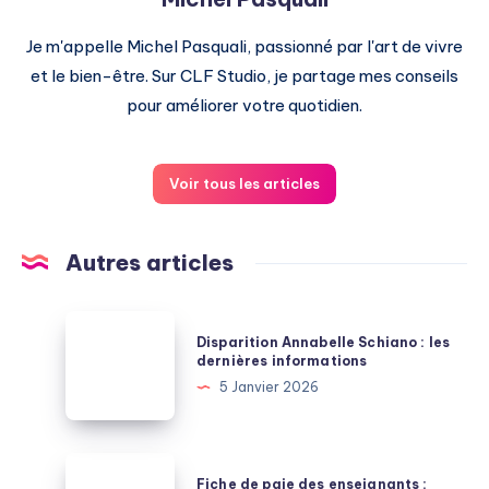
Je m'appelle Michel Pasquali, passionné par l'art de vivre
et le bien-être. Sur CLF Studio, je partage mes conseils
pour améliorer votre quotidien.
Voir tous les articles
Autres articles
Disparition
Disparition Annabelle Schiano : les
Annabelle
dernières informations
Schiano
5 Janvier 2026
:
les
dernières
Fiche
Fiche de paie des enseignants :
informations