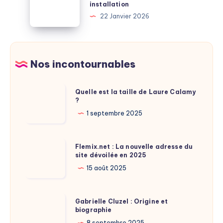
installation
pour
sécurité
22 Janvier 2026
protéger
:
efficacement
découvrez
votre
les
domicile
bénéfices
Nos incontournables
?
fiscaux
lors
Quelle
Quelle est la taille de Laure Calamy
de
?
est
votre
la
1 septembre 2025
installation
taille
de
Flemix.net
Flemix.net : La nouvelle adresse du
Laure
site dévoilée en 2025
:
Calamy
La
15 août 2025
?
nouvelle
adresse
Gabrielle
Gabrielle Cluzel : Origine et
du
biographie
Cluzel
site
8 septembre 2025