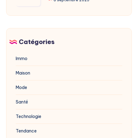
:
dévoilée
Origine
en
et
2025
biographie
Catégories
Immo
Maison
Mode
Santé
Technologie
Tendance