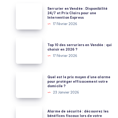
Serrurier
Serrurier en Vendée : Disponibilité
en
24/7 et Prix Clairs pour une
Intervention Express
Vendée
17 Février 2026
:
Disponibilité
24/7
Top
Top 10 des serruriers en Vendée : qui
et
10
choisir en 2026 ?
Prix
des
17 Février 2026
Clairs
serruriers
pour
en
une
Vendée
Quel
Quel est le prix moyen d’une alarme
Intervention
:
est
pour protéger efficacement votre
Express
domicile ?
qui
le
23 Janvier 2026
choisir
prix
en
moyen
2026
d’une
Alarme
Alarme de sécurité : découvrez les
?
alarme
de
bénéfices fiscaux lors de votre