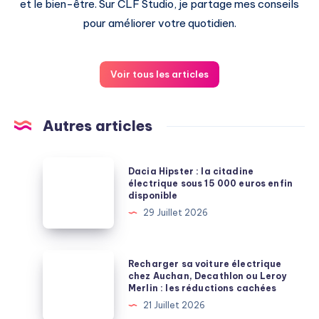
et le bien-être. Sur CLF Studio, je partage mes conseils
pour améliorer votre quotidien.
Voir tous les articles
Autres articles
Dacia
Dacia Hipster : la citadine
Hipster
électrique sous 15 000 euros enfin
disponible
:
29 Juillet 2026
la
citadine
électrique
Recharger
Recharger sa voiture électrique
sous
sa
chez Auchan, Decathlon ou Leroy
Merlin : les réductions cachées
15
voiture
21 Juillet 2026
000
électrique