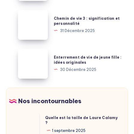
euros
chez
enfin
Auchan,
Chemin
disponible
Chemin de vie 3 : signification et
Decathlon
de
personnalité
ou
vie
31 Décembre 2025
Leroy
3
Merlin
:
:
signification
Enterrement
les
Enterrement de vie de jeune fille :
et
de
idées originales
réductions
personnalité
vie
30 Décembre 2025
cachées
de
jeune
fille
:
Nos incontournables
idées
originales
Quelle
Quelle est la taille de Laure Calamy
?
est
la
1 septembre 2025