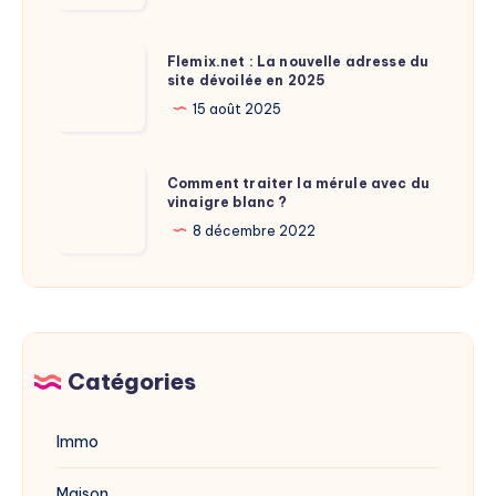
taille
de
Flemix.net
Flemix.net : La nouvelle adresse du
Laure
site dévoilée en 2025
:
Calamy
La
15 août 2025
?
nouvelle
adresse
Comment
Comment traiter la mérule avec du
du
vinaigre blanc ?
traiter
site
la
8 décembre 2022
dévoilée
mérule
en
avec
2025
du
vinaigre
blanc
Catégories
?
Immo
Maison