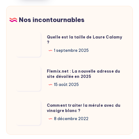
gagné
entière
en
de
retardant
Nos incontournables
puces
sa
transition
Quelle
Quelle est la taille de Laure Calamy
électrique
?
est
?
la
1 septembre 2025
taille
de
Flemix.net
Flemix.net : La nouvelle adresse du
Laure
site dévoilée en 2025
:
Calamy
La
15 août 2025
?
nouvelle
adresse
Comment
Comment traiter la mérule avec du
du
vinaigre blanc ?
traiter
site
la
8 décembre 2022
dévoilée
mérule
en
avec