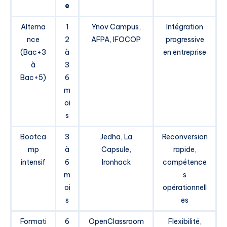
e
Alterna
1
Ynov Campus,
Intégration
nce
2
AFPA, IFOCOP
progressive
(Bac+3
à
en entreprise
à
3
Bac+5)
6
m
oi
s
Bootca
3
Jedha, La
Reconversion
mp
à
Capsule,
rapide,
intensif
6
Ironhack
compétence
m
s
oi
opérationnell
s
es
Formati
6
OpenClassroom
Flexibilité,