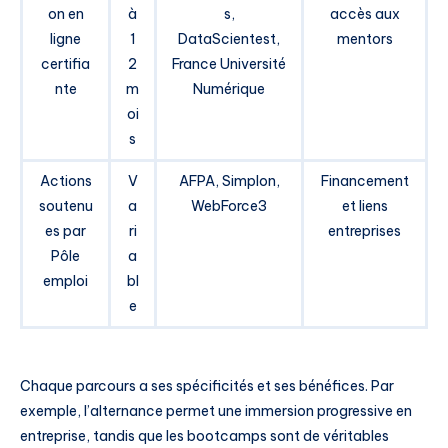
on en
à
s,
accès aux
ligne
1
DataScientest,
mentors
certifia
2
France Université
nte
m
Numérique
oi
s
Actions
V
AFPA, Simplon,
Financement
soutenu
a
WebForce3
et liens
es par
ri
entreprises
Pôle
a
emploi
bl
e
Chaque parcours a ses spécificités et ses bénéfices. Par
exemple, l’alternance permet une immersion progressive en
entreprise, tandis que les bootcamps sont de véritables