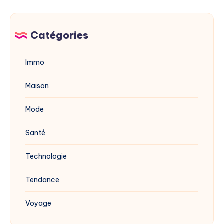
2025
du
vinaigre
blanc
Catégories
?
Immo
Maison
Mode
Santé
Technologie
Tendance
Voyage