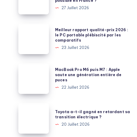
possible en France ?
50
27 Juillet 2026
%
d’économies
sur
Meilleur
Meilleur rapport qualité-prix 2026 :
l’électrique
rapport
le PC portable plébiscité par les
comparatifs
:
qualité-
23 Juillet 2026
est-
prix
ce
2026
possible
:
MacBook
MacBook Pro M6 puis M7 : Apple
en
le
Pro
saute une génération entière de
France
puces
PC
M6
?
22 Juillet 2026
portable
puis
plébiscité
M7
par
:
Toyota
les
Toyota a-t-il gagné en retardant sa
Apple
a-
transition électrique ?
comparatifs
saute
t-
20 Juillet 2026
une
il
génération