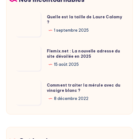
puces
sa
transition
Quelle
Quelle est la taille de Laure Calamy
électrique
?
est
?
la
1 septembre 2025
taille
de
Flemix.net
Flemix.net : La nouvelle adresse du
Laure
site dévoilée en 2025
:
Calamy
La
15 août 2025
?
nouvelle
adresse
Comment
Comment traiter la mérule avec du
du
vinaigre blanc ?
traiter
site
la
8 décembre 2022
dévoilée
mérule
en
avec
2025
du
vinaigre
blanc