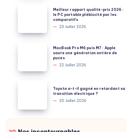
sur
Meilleur
Meilleur rapport qualité-prix 2026 :
l’électrique
rapport
le PC portable plébiscité par les
comparatifs
:
qualité-
23 Juillet 2026
est-
prix
ce
2026
possible
:
MacBook
MacBook Pro M6 puis M7 : Apple
en
le
Pro
saute une génération entière de
France
puces
PC
M6
?
22 Juillet 2026
portable
puis
plébiscité
M7
par
:
Toyota
les
Toyota a-t-il gagné en retardant sa
Apple
a-
transition électrique ?
comparatifs
saute
t-
20 Juillet 2026
une
il
génération
gagné
entière
en
de
retardant
Nos incontournables