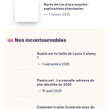
Durée
Durée de vie d’une mouche :
salaire
de
explications étonnantes
après
vie
1 Janvier 2026
la
d’une
retraite
mouche
:
:
à
explications
Nos incontournables
savoir
étonnantes
Quelle
Quelle est la taille de Laure Calamy
?
est
la
1 septembre 2025
taille
de
Flemix.net
Flemix.net : La nouvelle adresse du
Laure
site dévoilée en 2025
:
Calamy
La
15 août 2025
?
nouvelle
adresse
Comment
Comment traiter la mérule avec du