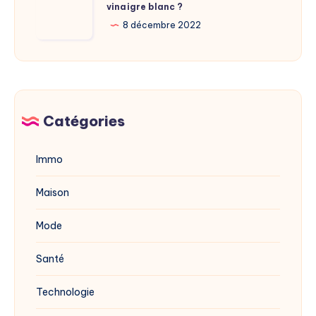
du
vinaigre blanc ?
traiter
site
la
8 décembre 2022
dévoilée
mérule
en
avec
2025
du
vinaigre
blanc
Catégories
?
Immo
Maison
Mode
Santé
Technologie