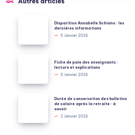
Autres articles
Disparition
Disparition Annabelle Schiano : les
Annabelle
dernières informations
Schiano
5 Janvier 2026
:
les
dernières
Fiche
Fiche de paie des enseignants :
informations
de
lecture et explications
paie
5 Janvier 2026
des
enseignants
:
Durée
Durée de conservation des bulletins
lecture
de
de salaire après la retraite : à
savoir
et
conservation
2 Janvier 2026
explications
des
bulletins
de