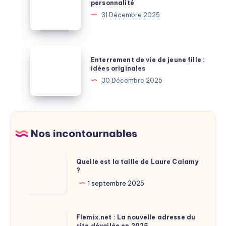
personnalité
ou
vie
31 Décembre 2025
Leroy
3
Merlin
:
:
signification
Enterrement
les
Enterrement de vie de jeune fille :
et
de
idées originales
réductions
personnalité
vie
30 Décembre 2025
cachées
de
jeune
fille
:
Nos incontournables
idées
originales
Quelle
Quelle est la taille de Laure Calamy
?
est
la
1 septembre 2025
taille
de
Flemix.net
Flemix.net : La nouvelle adresse du
Laure
site dévoilée en 2025