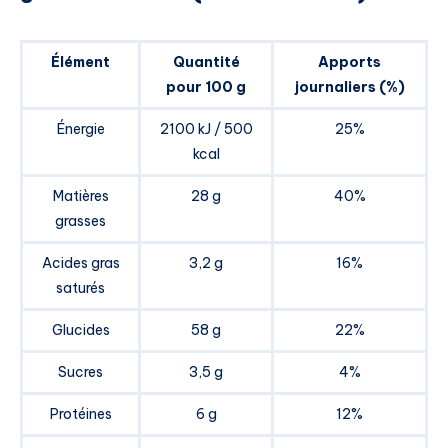
Élément
Quantité
Apports
pour 100 g
journaliers (%)
Énergie
2100 kJ / 500
25%
kcal
Matières
28 g
40%
grasses
Acides gras
3,2 g
16%
saturés
Glucides
58 g
22%
Sucres
3,5 g
4%
Protéines
6 g
12%