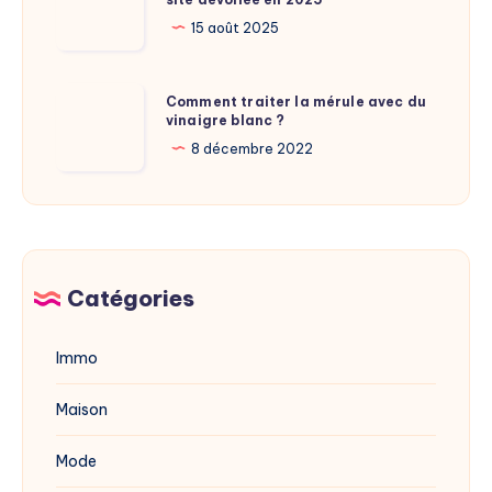
:
Calamy
La
15 août 2025
?
nouvelle
adresse
Comment
Comment traiter la mérule avec du
du
vinaigre blanc ?
traiter
site
la
8 décembre 2022
dévoilée
mérule
en
avec
2025
du
vinaigre
blanc
Catégories
?
Immo
Maison
Mode