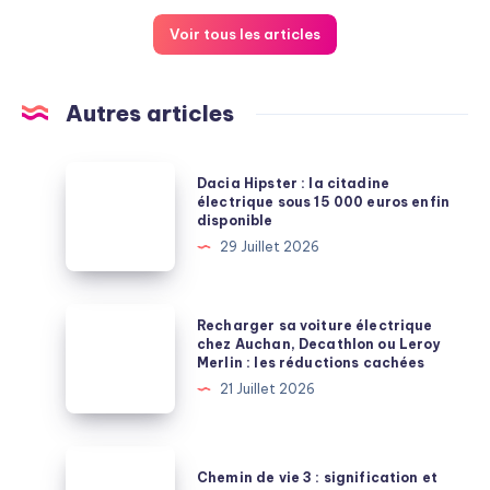
Voir tous les articles
Autres articles
Dacia
Dacia Hipster : la citadine
Hipster
électrique sous 15 000 euros enfin
disponible
:
29 Juillet 2026
la
citadine
électrique
Recharger
Recharger sa voiture électrique
sous
sa
chez Auchan, Decathlon ou Leroy
Merlin : les réductions cachées
15
voiture
21 Juillet 2026
000
électrique
euros
chez
enfin
Auchan,
Chemin
disponible
Chemin de vie 3 : signification et
Decathlon
de