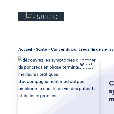
Accueil
»
Santé
»
Cancer du pancréas fin de vie :
253
C
s
m