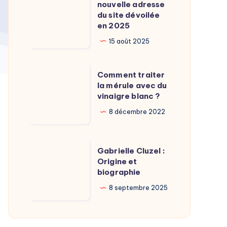
Calamy
nouvelle adresse
:
du site dévoilée
?
La
en 2025
nouvelle
15 août 2025
adresse
du
Comment
Comment traiter
site
traiter
la mérule avec du
dévoilée
vinaigre blanc ?
la
en
mérule
8 décembre 2022
2025
avec
du
Gabrielle
Gabrielle Cluzel :
vinaigre
Cluzel
Origine et
blanc
biographie
:
?
Origine
8 septembre 2025
et
biographie