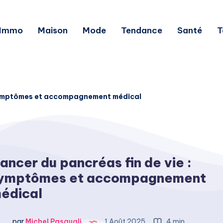
Immo
Maison
Mode
Tendance
Santé
T
 symptômes et accompagnement médical
ancer du pancréas fin de vie :
ymptômes et accompagnement
édical
par
Michel Pasquali
1 Août 2025
4 min