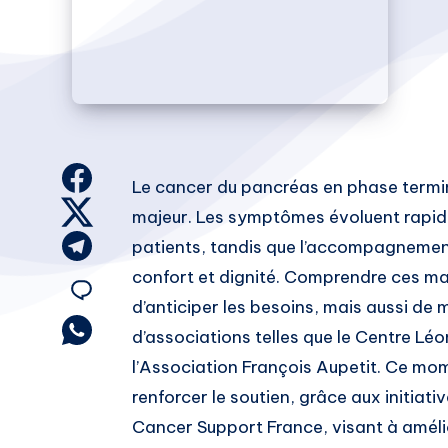
Share
Le cancer du pancréas en phase termin
on
Share
majeur. Les symptômes évoluent rapide
Facebook
on
Share
patients, tandis que l’accompagnement
Twitter
on
confort et dignité. Comprendre ces m
Share
Telegram
d’anticiper les besoins, mais aussi de m
on
Share
d’associations telles que le Centre L
on
l’Association François Aupetit. Ce mom
Email
Whatsapp
renforcer le soutien, grâce aux initiat
Cancer Support France, visant à amélio