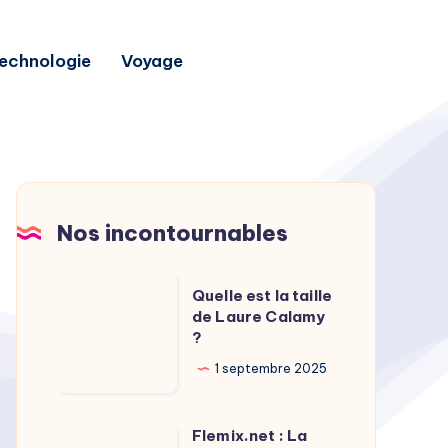
echnologie
Voyage
Nos incontournables
Quelle
Quelle est la taille
est
de Laure Calamy
?
la
taille
1 septembre 2025
de
Laure
Flemix.net : La
Flemix.net