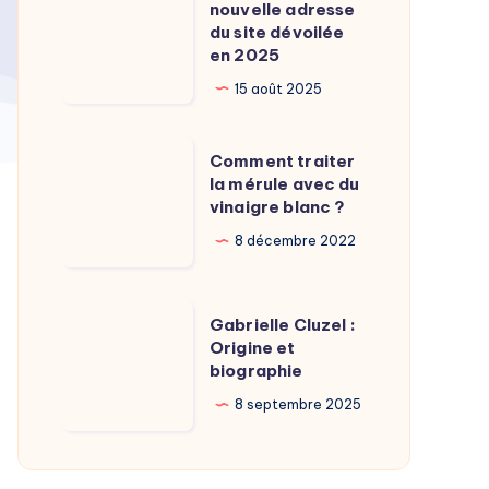
Calamy
nouvelle adresse
:
du site dévoilée
?
La
en 2025
nouvelle
15 août 2025
adresse
du
Comment
Comment traiter
site
traiter
la mérule avec du
dévoilée
vinaigre blanc ?
la
en
mérule
8 décembre 2022
2025
avec
du
Gabrielle
Gabrielle Cluzel :
vinaigre
Cluzel
Origine et
blanc
biographie
:
?
Origine
8 septembre 2025
et
biographie