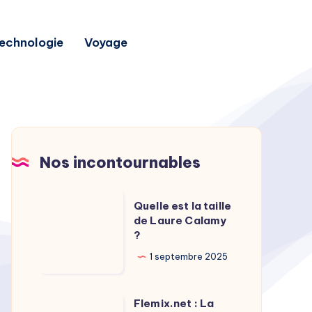
echnologie
Voyage
Nos incontournables
Quelle
Quelle est la taille
est
de Laure Calamy
?
la
taille
1 septembre 2025
de
Laure
Flemix.net : La
Flemix.net