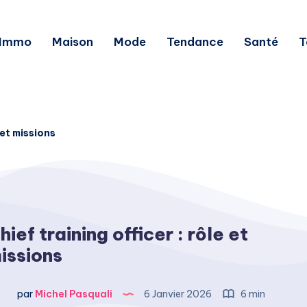
Immo
Maison
Mode
Tendance
Santé
T
 et missions
hief training officer : rôle et
issions
par
Michel Pasquali
6 Janvier 2026
6 min