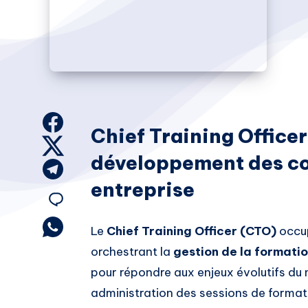
Share
Chief Training Officer 
on
Share
développement des c
Facebook
on
Share
entreprise
Twitter
on
Share
Telegram
on
Share
Le
Chief Training Officer (CTO)
occup
on
orchestrant la
gestion de la formati
Email
Whatsapp
pour répondre aux enjeux évolutifs du 
administration des sessions de formation