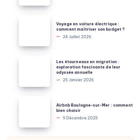
bornes
de
recharge
Voyage
Voyage en voiture électrique :
:
en
comment maîtriser son budget ?
comment
voiture
24 Juillet 2026
recharger
électrique
sans
:
perdre
comment
Les
Les étourneaux en migration :
du
maîtriser
étourneaux
exploration fascinante de leur
temps
odyssée annuelle
son
en
?
25 Janvier 2026
budget
migration
?
:
exploration
Airbnb
Airbnb Boulogne-sur-Mer : comment
fascinante
Boulogne-
bien choisir
de
sur-
9 Décembre 2025
leur
Mer
odyssée
:
annuelle
comment