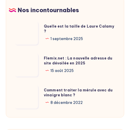
bien
Nos incontournables
choisir
Quelle
Quelle est la taille de Laure Calamy
?
est
la
1 septembre 2025
taille
de
Flemix.net
Flemix.net : La nouvelle adresse du
Laure
site dévoilée en 2025
:
Calamy
La
15 août 2025
?
nouvelle
adresse
Comment
Comment traiter la mérule avec du
du
vinaigre blanc ?
traiter
site
la
8 décembre 2022
dévoilée
mérule
en
avec
2025
du