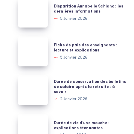
Disparition
Disparition Annabelle Schiano : les
Annabelle
dernières informations
Schiano
5 Janvier 2026
:
les
dernières
Fiche
Fiche de paie des enseignants :
informations
de
lecture et explications
paie
5 Janvier 2026
des
enseignants
:
Durée
Durée de conservation des bulletins
lecture
de
de salaire après la retraite : à
savoir
et
conservation
2 Janvier 2026
explications
des
bulletins
de
Durée
Durée de vie d’une mouche :
salaire
de
explications étonnantes
après
vie