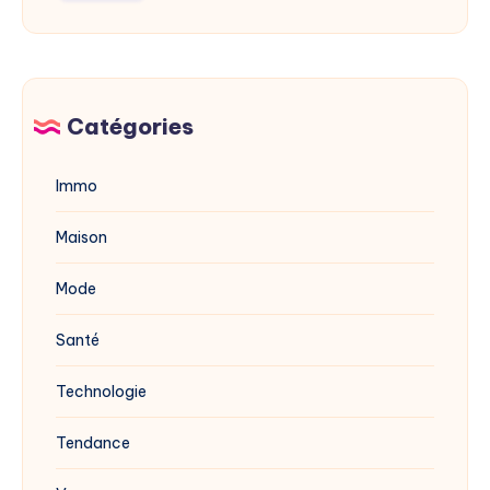
mérule
en
avec
2025
du
vinaigre
blanc
Catégories
?
Immo
Maison
Mode
Santé
Technologie
Tendance