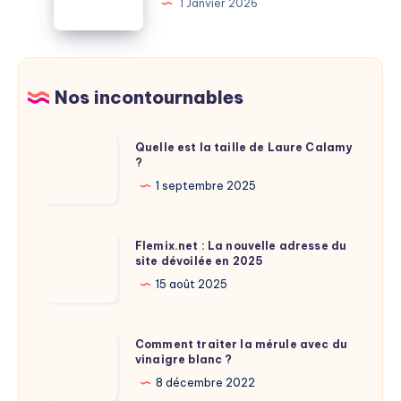
1 Janvier 2026
la
d’une
retraite
mouche
:
:
à
explications
Nos incontournables
savoir
étonnantes
Quelle
Quelle est la taille de Laure Calamy
?
est
la
1 septembre 2025
taille
de
Flemix.net
Flemix.net : La nouvelle adresse du
Laure
site dévoilée en 2025
:
Calamy
La
15 août 2025
?
nouvelle
adresse
Comment
Comment traiter la mérule avec du
du
vinaigre blanc ?
traiter
site
la
8 décembre 2022
dévoilée