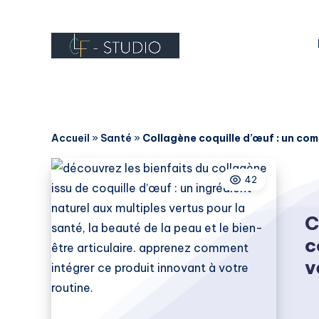
Accueil
»
Santé
»
Collagène coquille d’œuf : un com
42
C
c
v