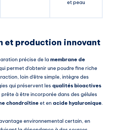
et peau
n et production innovant
paration précise de la
membrane de
 qui permet d’obtenir une poudre fine riche
traction, loin d’être simple, intègre des
ies qui préservent les
qualités bioactives
e prête à être incorporée dans des gélules
ne chondroïtine
et en
acide hyaluronique
.
 avantage environnemental certain, en
réduisant la dépendance à des sources