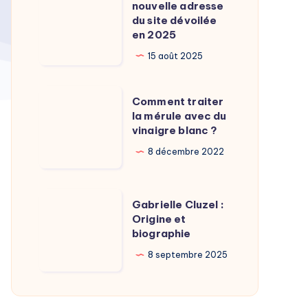
Calamy
nouvelle adresse
:
du site dévoilée
?
La
en 2025
nouvelle
15 août 2025
adresse
du
Comment
Comment traiter
site
traiter
la mérule avec du
dévoilée
vinaigre blanc ?
la
en
mérule
8 décembre 2022
2025
avec
du
Gabrielle
Gabrielle Cluzel :
vinaigre
Cluzel
Origine et
blanc
biographie
:
?
Origine
8 septembre 2025
et
biographie