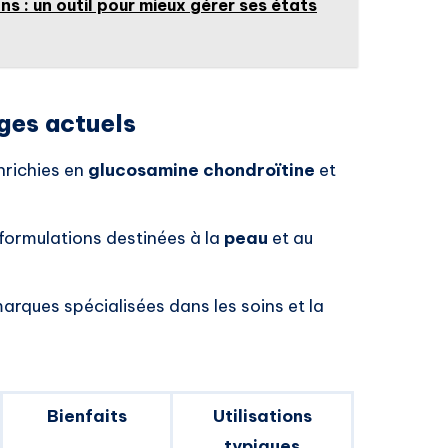
ns : un outil pour mieux gérer ses états
ges actuels
enrichies en
glucosamine chondroïtine
et
 formulations destinées à la
peau
et au
arques spécialisées dans les soins et la
Bienfaits
Utilisations
typiques