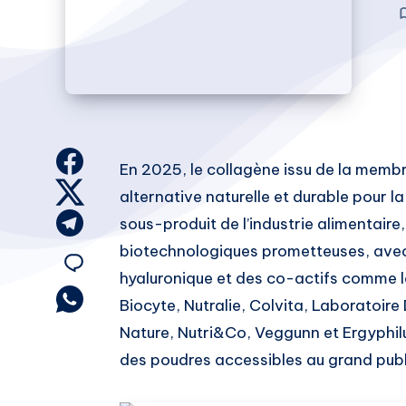
Share
En 2025, le collagène issu de la memb
on
Share
alternative naturelle et durable pour la
Facebook
on
Share
sous-produit de l’industrie alimentaire,
Twitter
on
biotechnologiques prometteuses, avec 
Share
Telegram
hyaluronique et des co-actifs comme l
on
Share
Biocyte, Nutralie, Colvita, Laboratoire
on
Nature, Nutri&Co, Veggunn et Ergyphil
Email
Whatsapp
des poudres accessibles au grand publ