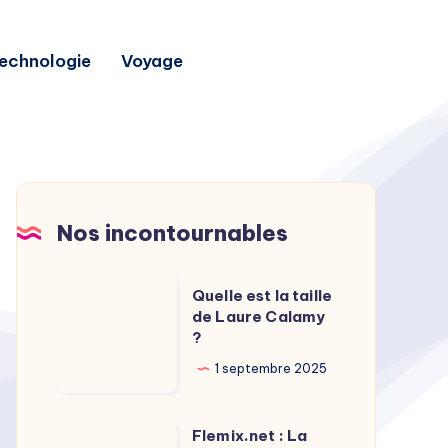
echnologie
Voyage
Nos incontournables
Quelle
Quelle est la taille
est
de Laure Calamy
?
la
taille
1 septembre 2025
de
Laure
Flemix.net : La
Flemix.net