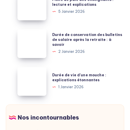
informations
de
lecture et explications
paie
5 Janvier 2026
des
enseignants
:
Durée
Durée de conservation des bulletins
lecture
de
de salaire après la retraite : à
savoir
et
conservation
2 Janvier 2026
explications
des
bulletins
de
Durée
Durée de vie d’une mouche :
salaire
de
explications étonnantes
après
vie
1 Janvier 2026
la
d’une
retraite
mouche
:
:
à
explications
Nos incontournables
savoir
étonnantes