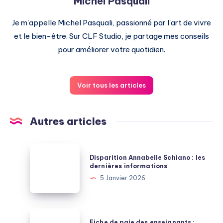
Michel Pasquali
Je m'appelle Michel Pasquali, passionné par l'art de vivre
et le bien-être. Sur CLF Studio, je partage mes conseils
pour améliorer votre quotidien.
Voir tous les articles
Autres articles
Disparition
Disparition Annabelle Schiano : les
Annabelle
dernières informations
Schiano
5 Janvier 2026
:
les
dernières
Fiche
Fiche de paie des enseignants :