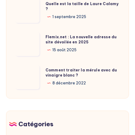
Quelle
Quelle est la taille de Laure Calamy
?
est
la
1 septembre 2025
taille
de
Flemix.net
Flemix.net : La nouvelle adresse du
Laure
site dévoilée en 2025
:
Calamy
La
15 août 2025
?
nouvelle
adresse
Comment
Comment traiter la mérule avec du
du
vinaigre blanc ?
traiter
site
la
8 décembre 2022
dévoilée
mérule
en
avec
2025
du
vinaigre
blanc
Catégories
?