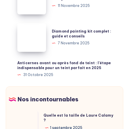
painting
11 Novembre 2025
:
les
indispensables
Diamond
Diamond painting kit complet :
painting
guide et conseils
kit
7 Novembre 2025
complet
:
guide
Anticernes avant ou après fond de teint : l’étape
indispensable pour un teint parfait en 2025
et
31 Octobre 2025
conseils
Nos incontournables
Quelle
Quelle est la taille de Laure Calamy
?
est
la
1 septembre 2025