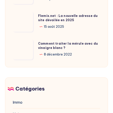
taille
de
Flemix.net
Flemix.net : La nouvelle adresse du
Laure
site dévoilée en 2025
:
Calamy
La
15 août 2025
?
nouvelle
adresse
Comment
Comment traiter la mérule avec du
du
vinaigre blanc ?
traiter
site
la
8 décembre 2022
dévoilée
mérule
en
avec
2025
du
vinaigre
blanc
Catégories
?
Immo