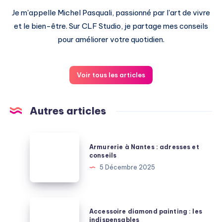
Je m'appelle Michel Pasquali, passionné par l'art de vivre
et le bien-être. Sur CLF Studio, je partage mes conseils
pour améliorer votre quotidien.
Voir tous les articles
Autres articles
Armurerie
Armurerie à Nantes : adresses et
à
conseils
Nantes
5 Décembre 2025
:
adresses
et
Accessoire
Accessoire diamond painting : les
conseils
diamond
indispensables