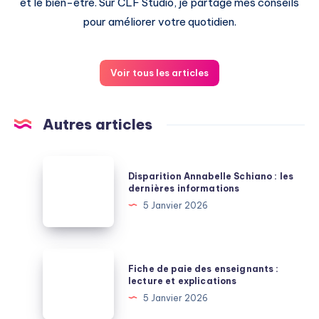
et le bien-être. Sur CLF Studio, je partage mes conseils
pour améliorer votre quotidien.
Voir tous les articles
Autres articles
Disparition
Disparition Annabelle Schiano : les
Annabelle
dernières informations
Schiano
5 Janvier 2026
:
les
dernières
Fiche
Fiche de paie des enseignants :
informations
de
lecture et explications
paie
5 Janvier 2026
des