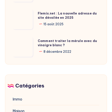
taille
de
Flemix.net
Flemix.net : La nouvelle adresse du
Laure
site dévoilée en 2025
:
Calamy
La
15 août 2025
?
nouvelle
adresse
Comment
Comment traiter la mérule avec du
du
vinaigre blanc ?
traiter
site
la
8 décembre 2022
dévoilée
mérule
en
avec
2025
du
vinaigre
blanc
Catégories
?
Immo
Maison