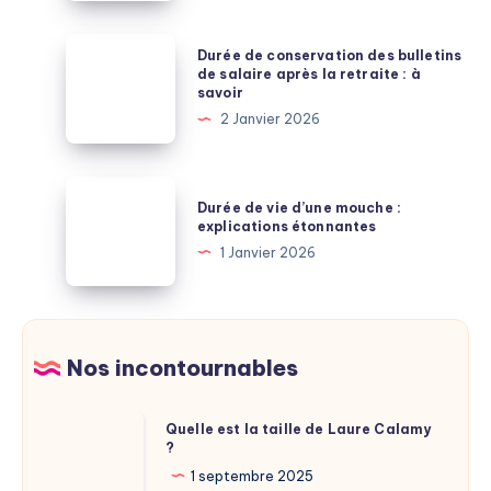
enseignants
:
Durée
Durée de conservation des bulletins
lecture
de
de salaire après la retraite : à
savoir
et
conservation
2 Janvier 2026
explications
des
bulletins
de
Durée
Durée de vie d’une mouche :
salaire
de
explications étonnantes
après
vie
1 Janvier 2026
la
d’une
retraite
mouche
:
:
à
explications
Nos incontournables
savoir
étonnantes
Quelle
Quelle est la taille de Laure Calamy
?
est
la
1 septembre 2025