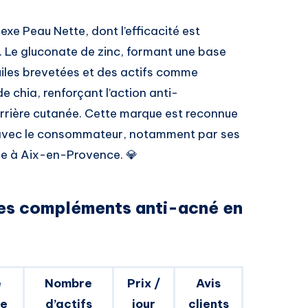
xe Peau Nette, dont l’efficacité est
o. Le gluconate de zinc, formant une base
uiles brevetées et des actifs comme
 chia, renforçant l’action anti-
arrière cutanée. Cette marque est reconnue
 avec le consommateur, notamment par ses
ise à Aix-en-Provence. 💎
es compléments anti-acné en
e
Nombre
Prix /
Avis
ue
d’actifs
jour
clients