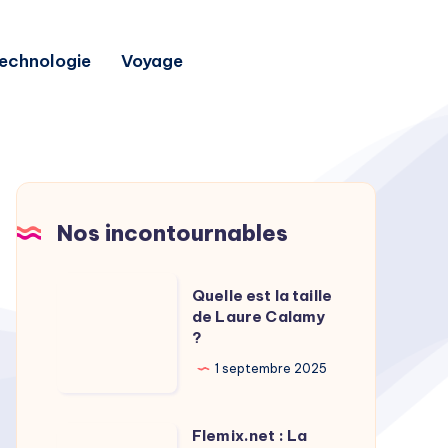
echnologie
Voyage
Nos incontournables
Quelle
Quelle est la taille
est
de Laure Calamy
?
la
taille
1 septembre 2025
de
Laure
Flemix.net : La
Flemix.net