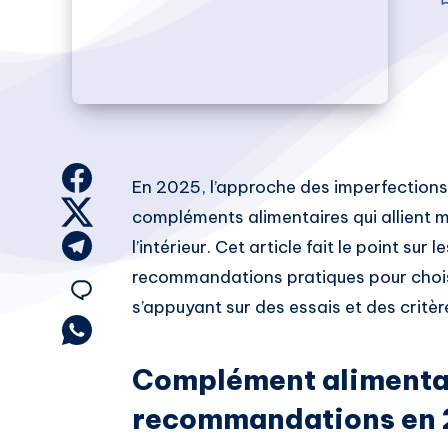
Share
En 2025, l’approche des imperfections
on
Share
compléments alimentaires qui allient m
Facebook
on
Share
l’intérieur. Cet article fait le point sur
Twitter
on
recommandations pratiques pour choisi
Share
Telegram
s’appuyant sur des essais et des critèr
on
Share
on
Email
Complément alimentair
Whatsapp
recommandations en