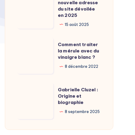
Calamy
nouvelle adresse
:
du site dévoilée
?
La
en 2025
nouvelle
15 août 2025
adresse
du
Comment
Comment traiter
site
traiter
la mérule avec du
dévoilée
vinaigre blanc ?
la
en
mérule
8 décembre 2022
2025
avec
du
Gabrielle
Gabrielle Cluzel :
vinaigre
Cluzel
Origine et
blanc
biographie
:
?
Origine
8 septembre 2025
et
biographie