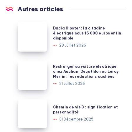
Autres articles
Dacia
Dacia Hipster : la citadine
Hipster
électrique sous 15 000 euros enfin
disponible
:
29 Juillet 2026
la
citadine
électrique
Recharger
Recharger sa voiture électrique
sous
sa
chez Auchan, Decathlon ou Leroy
Merlin : les réductions cachées
15
voiture
21 Juillet 2026
000
électrique
euros
chez
enfin
Auchan,
Chemin
disponible
Chemin de vie 3 : signification et
Decathlon
de
personnalité
ou
vie
31 Décembre 2025
Leroy
3
Merlin
: