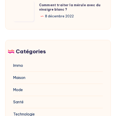
adresse
Comment
Comment traiter la mérule avec du
du
vinaigre blanc ?
traiter
site
la
8 décembre 2022
dévoilée
mérule
en
avec
2025
du
vinaigre
blanc
Catégories
?
Immo
Maison
Mode
Santé
Technologie