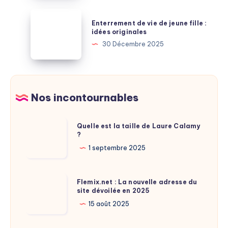
:
signification
Enterrement
les
Enterrement de vie de jeune fille :
et
de
idées originales
réductions
personnalité
vie
30 Décembre 2025
cachées
de
jeune
fille
:
Nos incontournables
idées
originales
Quelle
Quelle est la taille de Laure Calamy
?
est
la
1 septembre 2025
taille
de
Flemix.net
Flemix.net : La nouvelle adresse du
Laure
site dévoilée en 2025
:
Calamy
La
15 août 2025
?
nouvelle