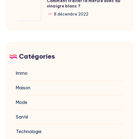
Comment traiter la mérule avec du
du
vinaigre blanc ?
traiter
site
la
8 décembre 2022
dévoilée
mérule
en
avec
2025
du
vinaigre
blanc
Catégories
?
Immo
Maison
Mode
Santé
Technologie