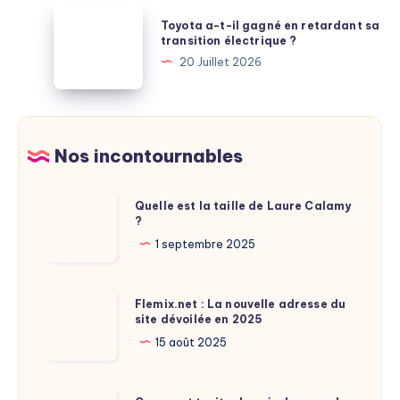
par
:
Toyota
les
Toyota a-t-il gagné en retardant sa
Apple
a-
transition électrique ?
comparatifs
saute
t-
20 Juillet 2026
une
il
génération
gagné
entière
en
de
retardant
Nos incontournables
puces
sa
transition
Quelle
Quelle est la taille de Laure Calamy
électrique
?
est
?
la
1 septembre 2025
taille
de
Flemix.net
Flemix.net : La nouvelle adresse du
Laure
site dévoilée en 2025
:
Calamy
La
15 août 2025
?
nouvelle
adresse
Comment