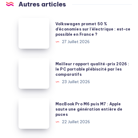
Autres articles
Volkswagen
Volkswagen promet 50 %
promet
d’économies sur l’électrique : est-ce
possible en France ?
50
27 Juillet 2026
%
d’économies
sur
Meilleur
Meilleur rapport qualité-prix 2026 :
l’électrique
rapport
le PC portable plébiscité par les
comparatifs
:
qualité-
23 Juillet 2026
est-
prix
ce
2026
possible
:
MacBook
MacBook Pro M6 puis M7 : Apple
en
le
Pro
saute une génération entière de
France
puces
PC
M6
?
22 Juillet 2026
portable
puis
plébiscité
M7