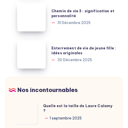
enfin
Auchan,
Chemin
disponible
Chemin de vie 3 : signification et
Decathlon
de
personnalité
ou
vie
31 Décembre 2025
Leroy
3
Merlin
:
:
signification
Enterrement
les
Enterrement de vie de jeune fille :
et
de
idées originales
réductions
personnalité
vie
30 Décembre 2025
cachées
de
jeune
fille
:
Nos incontournables
idées
originales
Quelle
Quelle est la taille de Laure Calamy
?
est
la
1 septembre 2025
taille