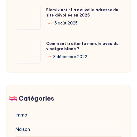
de
Flemix.net
Flemix.net : La nouvelle adresse du
Laure
site dévoilée en 2025
:
Calamy
La
15 août 2025
?
nouvelle
adresse
Comment
Comment traiter la mérule avec du
du
vinaigre blanc ?
traiter
site
la
8 décembre 2022
dévoilée
mérule
en
avec
2025
du
vinaigre
blanc
Catégories
?
Immo
Maison