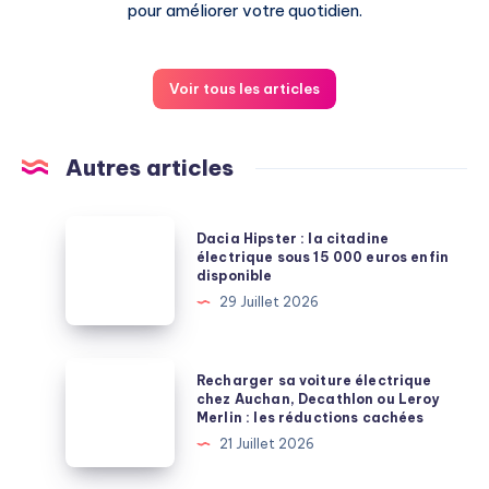
pour améliorer votre quotidien.
Voir tous les articles
Autres articles
Dacia
Dacia Hipster : la citadine
Hipster
électrique sous 15 000 euros enfin
disponible
:
29 Juillet 2026
la
citadine
électrique
Recharger
Recharger sa voiture électrique
sous
sa
chez Auchan, Decathlon ou Leroy
Merlin : les réductions cachées
15
voiture
21 Juillet 2026
000
électrique
euros
chez