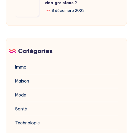
du
vinaigre blanc ?
traiter
site
la
8 décembre 2022
dévoilée
mérule
en
avec
2025
du
vinaigre
blanc
Catégories
?
Immo
Maison
Mode
Santé
Technologie