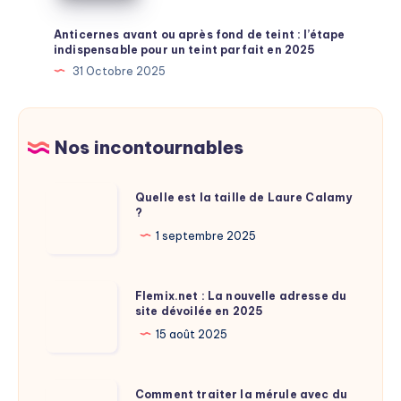
:
guide
Anticernes avant ou après fond de teint : l’étape
indispensable pour un teint parfait en 2025
et
31 Octobre 2025
conseils
Nos incontournables
Quelle
Quelle est la taille de Laure Calamy
?
est
la
1 septembre 2025
taille
de
Flemix.net
Flemix.net : La nouvelle adresse du
Laure
site dévoilée en 2025
:
Calamy
La
15 août 2025
?
nouvelle
adresse
Comment
Comment traiter la mérule avec du