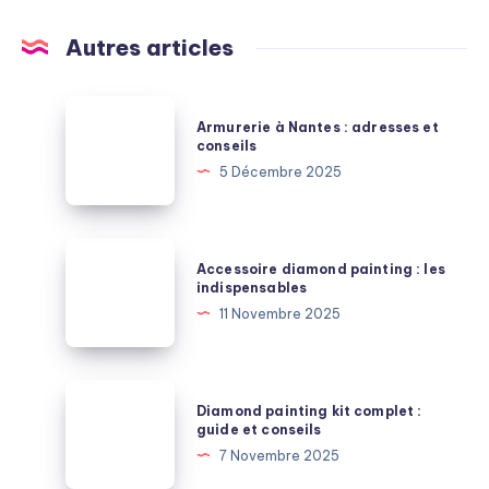
Autres articles
Armurerie
Armurerie à Nantes : adresses et
à
conseils
Nantes
5 Décembre 2025
:
adresses
et
Accessoire
Accessoire diamond painting : les
conseils
diamond
indispensables
painting
11 Novembre 2025
:
les
indispensables
Diamond
Diamond painting kit complet :
painting
guide et conseils
kit
7 Novembre 2025
complet