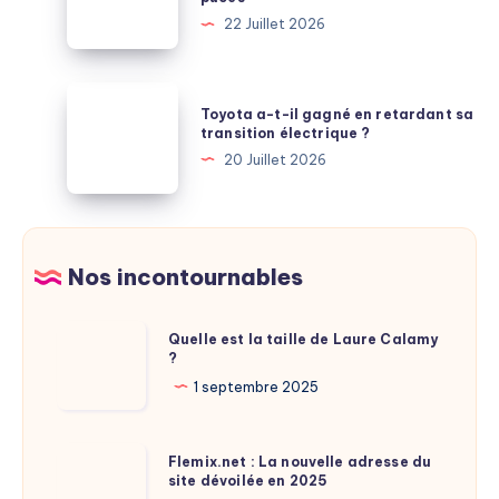
M6
?
22 Juillet 2026
portable
puis
plébiscité
M7
par
:
Toyota
les
Toyota a-t-il gagné en retardant sa
Apple
a-
transition électrique ?
comparatifs
saute
t-
20 Juillet 2026
une
il
génération
gagné
entière
en
de
retardant
Nos incontournables
puces
sa
transition
Quelle
Quelle est la taille de Laure Calamy
électrique
?
est
?
la
1 septembre 2025
taille
de
Flemix.net
Flemix.net : La nouvelle adresse du
Laure
site dévoilée en 2025
: