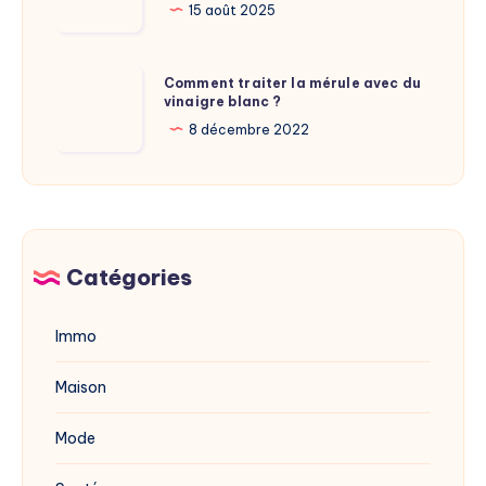
Calamy
La
15 août 2025
?
nouvelle
adresse
Comment
Comment traiter la mérule avec du
du
vinaigre blanc ?
traiter
site
la
8 décembre 2022
dévoilée
mérule
en
avec
2025
du
vinaigre
blanc
Catégories
?
Immo
Maison
Mode