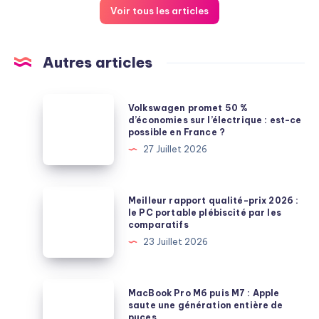
Voir tous les articles
Autres articles
Volkswagen
Volkswagen promet 50 %
promet
d’économies sur l’électrique : est-ce
possible en France ?
50
27 Juillet 2026
%
d’économies
sur
Meilleur
Meilleur rapport qualité-prix 2026 :
l’électrique
rapport
le PC portable plébiscité par les
comparatifs
:
qualité-
23 Juillet 2026
est-
prix
ce
2026
possible
:
MacBook
MacBook Pro M6 puis M7 : Apple
en
le
Pro
saute une génération entière de
France
puces
PC