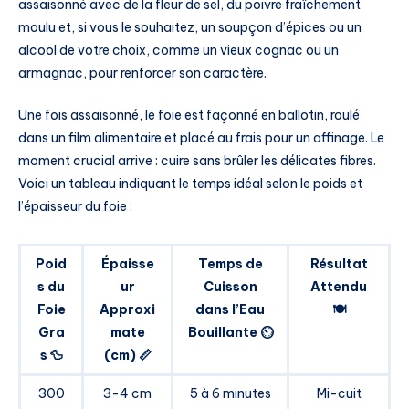
assaisonné avec de la fleur de sel, du poivre fraîchement
moulu et, si vous le souhaitez, un soupçon d’épices ou un
alcool de votre choix, comme un vieux cognac ou un
armagnac, pour renforcer son caractère.
Une fois assaisonné, le foie est façonné en ballotin, roulé
dans un film alimentaire et placé au frais pour un affinage. Le
moment crucial arrive : cuire sans brûler les délicates fibres.
Voici un tableau indiquant le temps idéal selon le poids et
l’épaisseur du foie :
Poid
Épaisse
Temps de
Résultat
s du
ur
Cuisson
Attendu
Foie
Approxi
dans l’Eau
🍽️
Gra
mate
Bouillante ⏲️
s 🦆
(cm) 📏
300
3-4 cm
5 à 6 minutes
Mi-cuit