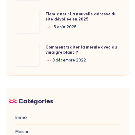
taille
de
Flemix.net
Flemix.net : La nouvelle adresse du
Laure
site dévoilée en 2025
:
Calamy
La
15 août 2025
?
nouvelle
adresse
Comment
Comment traiter la mérule avec du
du
vinaigre blanc ?
traiter
site
la
8 décembre 2022
dévoilée
mérule
en
avec
2025
du
vinaigre
blanc
Catégories
?
Immo
Maison