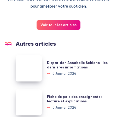
pour améliorer votre quotidien.
Voir tous les articles
Autres articles
Disparition
Disparition Annabelle Schiano : les
Annabelle
dernières informations
Schiano
5 Janvier 2026
:
les
dernières
Fiche
Fiche de paie des enseignants :
informations
de
lecture et explications
paie
5 Janvier 2026
des