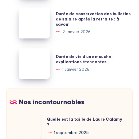
enseignants
:
Durée
Durée de conservation des bulletins
lecture
de
de salaire après la retraite : à
savoir
et
conservation
2 Janvier 2026
explications
des
bulletins
de
Durée
Durée de vie d’une mouche :
salaire
de
explications étonnantes
après
vie
1 Janvier 2026
la
d’une
retraite
mouche
:
:
à
explications
Nos incontournables
savoir
étonnantes
Quelle
Quelle est la taille de Laure Calamy
?
est
la
1 septembre 2025