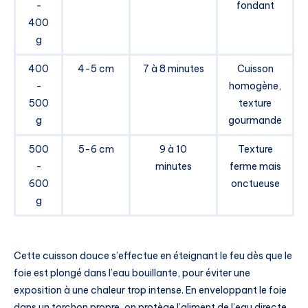
-
fondant
400
g
400
4-5 cm
7 à 8 minutes
Cuisson
-
homogène,
500
texture
g
gourmande
500
5-6 cm
9 à 10
Texture
-
minutes
ferme mais
600
onctueuse
g
Cette cuisson douce s’effectue en éteignant le feu dès que le
foie est plongé dans l’eau bouillante, pour éviter une
exposition à une chaleur trop intense. En enveloppant le foie
dans un torchon propre, on protège l’aliment de l’eau directe