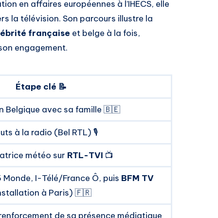
tion en affaires européennes à l’IHECS, elle
 la télévision. Son parcours illustre la
ébrité française
et belge à la fois,
t son engagement.
Étape clé 📝
n Belgique avec sa famille 🇧🇪
ts à la radio (Bel RTL) 🎙️
atrice météo sur
RTL-TVI
📺
 Monde, I-Télé/France Ô, puis
BFM TV
nstallation à Paris) 🇫🇷
 renforcement de sa présence médiatique