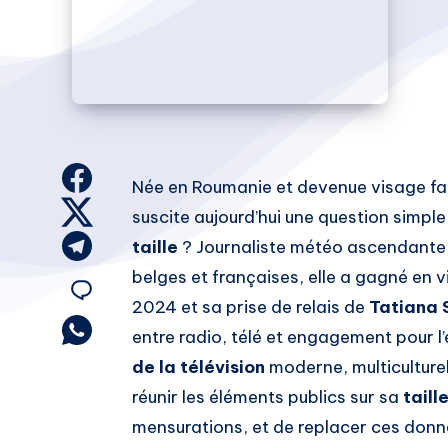
Share
Née en Roumanie et devenue visage fa
on
Share
suscite aujourd’hui une question simple
Facebook
on
Share
taille
? Journaliste météo ascendante,
Twitter
on
belges et françaises, elle a gagné en vi
Share
Telegram
2024 et sa prise de relais de
Tatiana 
on
Share
entre radio, télé et engagement pour 
on
de la télévision
moderne, multiculturel
Email
Whatsapp
réunir les éléments publics sur sa
taill
mensurations, et de replacer ces donné