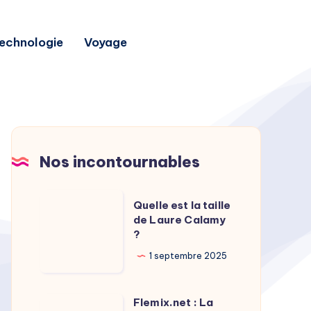
echnologie
Voyage
Nos incontournables
Quelle
Quelle est la taille
est
de Laure Calamy
?
la
taille
1 septembre 2025
de
Laure
Flemix.net : La
Flemix.net