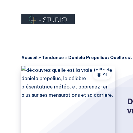
Accueil
»
Tendance
»
Daniela Prepeliuc : Quelle est 
91
D
v