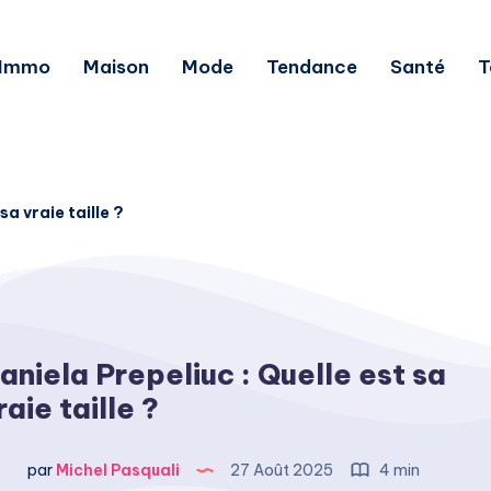
Immo
Maison
Mode
Tendance
Santé
T
sa vraie taille ?
aniela Prepeliuc : Quelle est sa
raie taille ?
par
Michel Pasquali
27 Août 2025
4 min