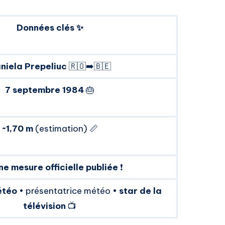
Données clés ✨
niela Prepeliuc
🇷🇴➡️🇧🇪
7 septembre 1984
🎂
~1,70 m
(estimation) 📏
e mesure officielle publiée
❗
étéo
• présentatrice météo •
star de la
télévision
📺