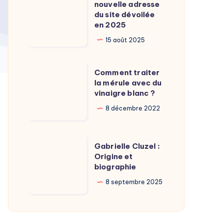
Calamy
nouvelle adresse
:
du site dévoilée
?
La
en 2025
nouvelle
15 août 2025
adresse
du
Comment
Comment traiter
site
traiter
la mérule avec du
dévoilée
vinaigre blanc ?
la
en
mérule
8 décembre 2022
2025
avec
du
Gabrielle
Gabrielle Cluzel :
vinaigre
Cluzel
Origine et
blanc
biographie
:
?
Origine
8 septembre 2025
et
biographie