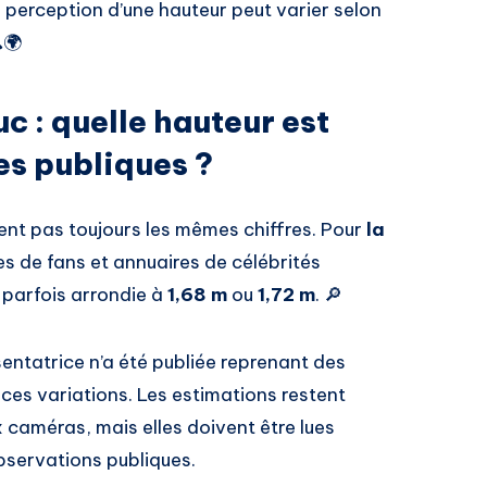
a perception d’une hauteur peut varier selon
🌍
uc : quelle hauteur est
es publiques ?
nt pas toujours les mêmes chiffres. Pour
la
tes de fans et annuaires de célébrités
, parfois arrondie à
1,68 m
ou
1,72 m
. 🔎
sentatrice n’a été publiée reprenant des
 ces variations. Les estimations restent
x caméras, mais elles doivent être lues
servations publiques.