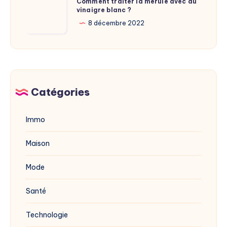
Comment traiter la mérule avec du
du
vinaigre blanc ?
traiter
site
la
8 décembre 2022
dévoilée
mérule
en
avec
2025
du
vinaigre
blanc
Catégories
?
Immo
Maison
Mode
Santé
Technologie