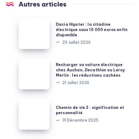
Autres articles
Dacia
Dacia Hipster : la citadine
Hipster
électrique sous 15 000 euros enfin
disponible
:
29 Juillet 2026
la
citadine
électrique
Recharger
Recharger sa voiture électrique
sous
sa
chez Auchan, Decathlon ou Leroy
Merlin : les réductions cachées
15
voiture
21 Juillet 2026
000
électrique
euros
chez
enfin
Auchan,
Chemin
disponible
Chemin de vie 3 : signification et
Decathlon
de
personnalité
ou
vie
31 Décembre 2025
Leroy
3
Merlin
: