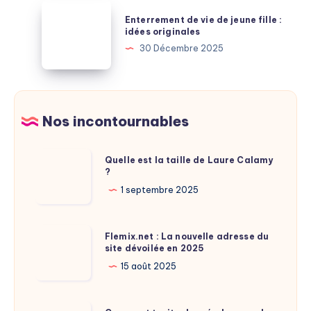
:
signification
Enterrement
les
Enterrement de vie de jeune fille :
et
de
idées originales
réductions
personnalité
vie
30 Décembre 2025
cachées
de
jeune
fille
:
Nos incontournables
idées
originales
Quelle
Quelle est la taille de Laure Calamy
?
est
la
1 septembre 2025
taille
de
Flemix.net
Flemix.net : La nouvelle adresse du
Laure
site dévoilée en 2025
:
Calamy
La
15 août 2025
?
nouvelle
adresse
Comment