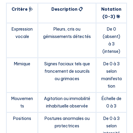
Critère 🩺
Description 📋
Notation
(0-3) 🎯
Expression
Pleurs, cris ou
De 0
vocale
gémissements détectés
(absent)
à 3
(intense)
Mimique
Signes faciaux tels que
De 0 à 3
froncement de sourcils
selon
ou grimaces
manifesta
tion
Mouvemen
Agitation ou immobilité
Échelle de
ts
inhabituelle observée
0 à 3
Positions
Postures anormales ou
De 0 à 3
protectrices
selon