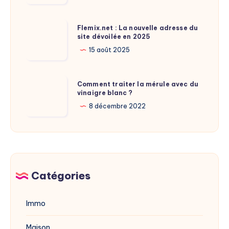
taille
de
Flemix.net
Flemix.net : La nouvelle adresse du
Laure
site dévoilée en 2025
:
Calamy
La
15 août 2025
?
nouvelle
adresse
Comment
Comment traiter la mérule avec du
du
vinaigre blanc ?
traiter
site
la
8 décembre 2022
dévoilée
mérule
en
avec
2025
du
vinaigre
blanc
Catégories
?
Immo
Maison