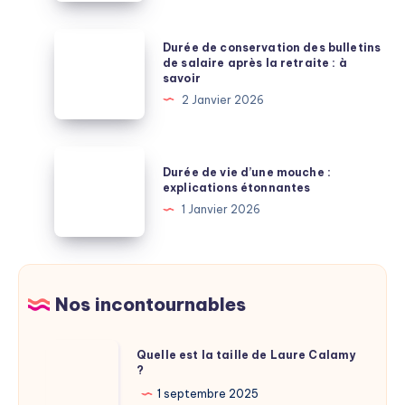
enseignants
:
Durée
Durée de conservation des bulletins
lecture
de
de salaire après la retraite : à
savoir
et
conservation
2 Janvier 2026
explications
des
bulletins
de
Durée
Durée de vie d’une mouche :
salaire
de
explications étonnantes
après
vie
1 Janvier 2026
la
d’une
retraite
mouche
:
:
à
explications
Nos incontournables
savoir
étonnantes
Quelle
Quelle est la taille de Laure Calamy
?
est
la
1 septembre 2025