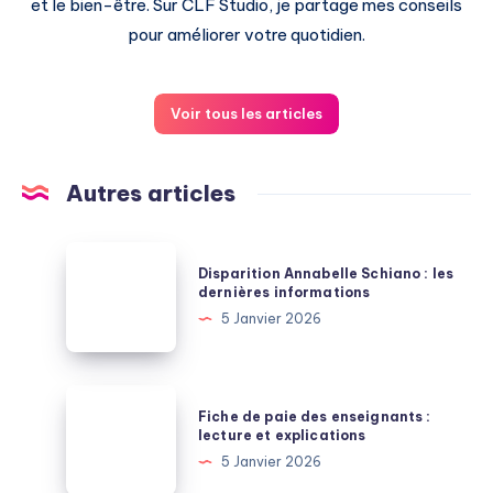
et le bien-être. Sur CLF Studio, je partage mes conseils
pour améliorer votre quotidien.
Voir tous les articles
Autres articles
Disparition
Disparition Annabelle Schiano : les
Annabelle
dernières informations
Schiano
5 Janvier 2026
:
les
dernières
Fiche
Fiche de paie des enseignants :
informations
de
lecture et explications
paie
5 Janvier 2026
des