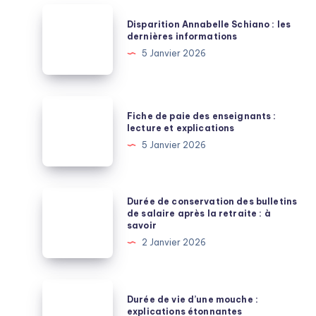
Disparition
Disparition Annabelle Schiano : les
Annabelle
dernières informations
Schiano
5 Janvier 2026
:
les
dernières
Fiche
Fiche de paie des enseignants :
informations
de
lecture et explications
paie
5 Janvier 2026
des
enseignants
:
Durée
Durée de conservation des bulletins
lecture
de
de salaire après la retraite : à
savoir
et
conservation
2 Janvier 2026
explications
des
bulletins
de
Durée
Durée de vie d’une mouche :
salaire
de
explications étonnantes