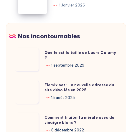
après
vie
1 Janvier 2026
la
d’une
retraite
mouche
:
:
à
explications
Nos incontournables
savoir
étonnantes
Quelle
Quelle est la taille de Laure Calamy
?
est
la
1 septembre 2025
taille
de
Flemix.net
Flemix.net : La nouvelle adresse du
Laure
site dévoilée en 2025
:
Calamy
La
15 août 2025
?
nouvelle
adresse
Comment
Comment traiter la mérule avec du
du
vinaigre blanc ?
traiter
site
la
8 décembre 2022