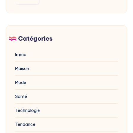
dévoilée
mérule
en
avec
2025
du
vinaigre
blanc
Catégories
?
Immo
Maison
Mode
Santé
Technologie
Tendance