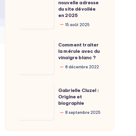
Calamy
nouvelle adresse
:
du site dévoilée
?
La
en 2025
nouvelle
15 août 2025
adresse
du
Comment
Comment traiter
site
traiter
la mérule avec du
dévoilée
vinaigre blanc ?
la
en
mérule
8 décembre 2022
2025
avec
du
Gabrielle
Gabrielle Cluzel :
vinaigre
Cluzel
Origine et
blanc
biographie
:
?
Origine
8 septembre 2025
et
biographie