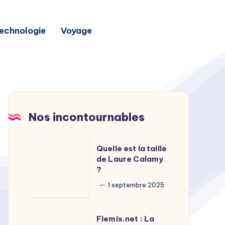
echnologie
Voyage
Nos incontournables
Quelle
Quelle est la taille
est
de Laure Calamy
?
la
taille
1 septembre 2025
de
Laure
Flemix.net : La
Flemix.net