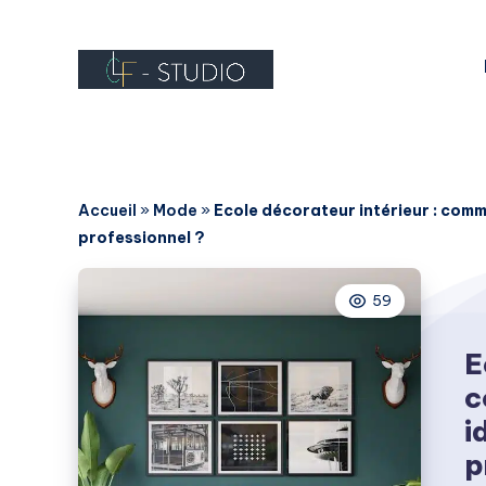
Accueil
»
Mode
»
Ecole décorateur intérieur : comm
professionnel ?
59
E
c
i
p