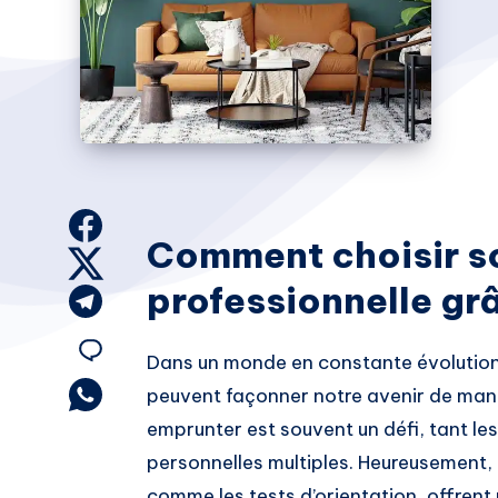
Share
Comment choisir so
on
Share
professionnelle gr
Facebook
on
Share
Twitter
on
Share
Dans un monde en constante évolution,
Telegram
on
Share
peuvent façonner notre avenir de mani
on
emprunter est souvent un défi, tant les
Email
Whatsapp
personnelles multiples. Heureusement, 
comme les tests d’orientation, offrent