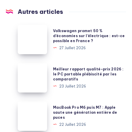
Autres articles
Volkswagen
Volkswagen promet 50 %
promet
d’économies sur l’électrique : est-ce
possible en France ?
50
27 Juillet 2026
%
d’économies
sur
Meilleur
Meilleur rapport qualité-prix 2026 :
l’électrique
rapport
le PC portable plébiscité par les
comparatifs
:
qualité-
23 Juillet 2026
est-
prix
ce
2026
possible
:
MacBook
MacBook Pro M6 puis M7 : Apple
en
le
Pro
saute une génération entière de
France
puces
PC
M6
?
22 Juillet 2026
portable
puis