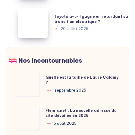
plébiscité
M7
par
:
Toyota
les
Toyota a-t-il gagné en retardant sa
Apple
a-
transition électrique ?
comparatifs
saute
t-
20 Juillet 2026
une
il
génération
gagné
entière
en
de
retardant
Nos incontournables
puces
sa
transition
Quelle
Quelle est la taille de Laure Calamy
électrique
?
est
?
la
1 septembre 2025
taille
de
Flemix.net
Flemix.net : La nouvelle adresse du
Laure
site dévoilée en 2025
:
Calamy
La
15 août 2025
?
nouvelle