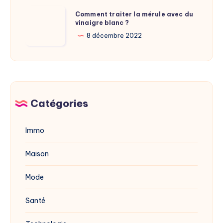
adresse
Comment
Comment traiter la mérule avec du
du
vinaigre blanc ?
traiter
site
la
8 décembre 2022
dévoilée
mérule
en
avec
2025
du
vinaigre
blanc
Catégories
?
Immo
Maison
Mode
Santé