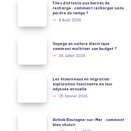
Files
Files d’attente aux bornes de
d’attente
recharge : comment recharger sans
perdre du temps ?
aux
4 Août 2026
bornes
de
recharge
Voyage
Voyage en voiture électrique :
:
en
comment maîtriser son budget ?
comment
voiture
24 Juillet 2026
recharger
électrique
sans
:
perdre
comment
Les
Les étourneaux en migration :
du
maîtriser
étourneaux
exploration fascinante de leur
temps
odyssée annuelle
son
en
?
25 Janvier 2026
budget
migration
?
:
exploration
Airbnb
Airbnb Boulogne-sur-Mer : comment
fascinante
Boulogne-
bien choisir
de
sur-