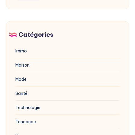
mérule
en
avec
2025
du
vinaigre
blanc
Catégories
?
Immo
Maison
Mode
Santé
Technologie
Tendance