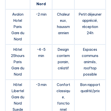
Nord
Avalon
~2 min
Chaleur
Petit déjeuner
Hotel
eux,
apprécié,
Paris
haussm
réception
Gare du
annien
24h
Nord
Hôtel
~4-5
Design
Espaces
25hours
min
contem
communs
Paris
porain,
animés,
Gare du
créatif
rooftop
Nord
possible
Hôtel
~3 min
Confort
Bon rapport
Libertel
classiqu
qualité/prix
Gare du
e,
Nord
fonctio
Suede
nnel