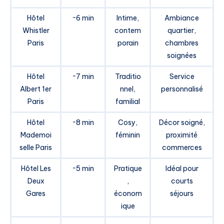
Hôtel
~6 min
Intime,
Ambiance
Whistler
contem
quartier,
Paris
porain
chambres
soignées
Hôtel
~7 min
Traditio
Service
Albert 1er
nnel,
personnalisé
Paris
familial
Hôtel
~8 min
Cosy,
Décor soigné,
Mademoi
féminin
proximité
selle Paris
commerces
Hôtel Les
~5 min
Pratique
Idéal pour
Deux
,
courts
Gares
économ
séjours
ique