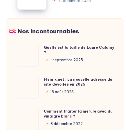
9 Décembre 2025
leur
Mer
odyssée
:
annuelle
comment
bien
Nos incontournables
choisir
Quelle
Quelle est la taille de Laure Calamy
?
est
la
1 septembre 2025
taille
de
Flemix.net
Flemix.net : La nouvelle adresse du
Laure
site dévoilée en 2025
:
Calamy
La
15 août 2025
?
nouvelle
adresse
Comment
Comment traiter la mérule avec du
du
vinaigre blanc ?
traiter
site
la
8 décembre 2022
dévoilée