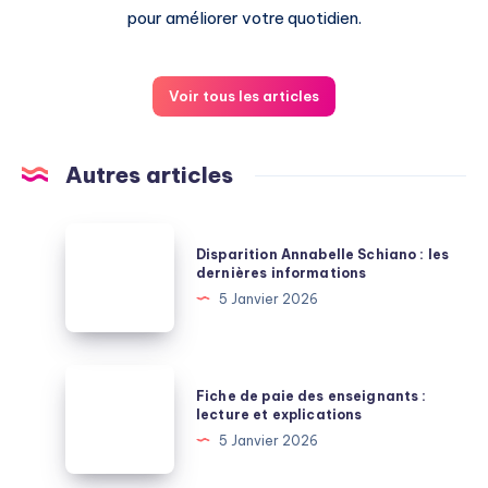
pour améliorer votre quotidien.
Voir tous les articles
Autres articles
Disparition
Disparition Annabelle Schiano : les
Annabelle
dernières informations
Schiano
5 Janvier 2026
:
les
dernières
Fiche
Fiche de paie des enseignants :
informations
de
lecture et explications
paie
5 Janvier 2026
des
enseignants