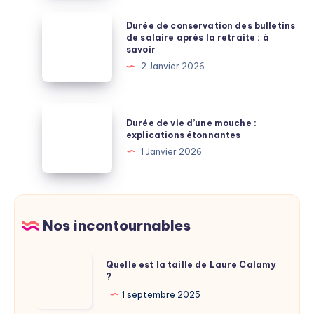
:
Durée
Durée de conservation des bulletins
lecture
de
de salaire après la retraite : à
savoir
et
conservation
2 Janvier 2026
explications
des
bulletins
de
Durée
Durée de vie d’une mouche :
salaire
de
explications étonnantes
après
vie
1 Janvier 2026
la
d’une
retraite
mouche
:
:
à
explications
Nos incontournables
savoir
étonnantes
Quelle
Quelle est la taille de Laure Calamy
?
est
la
1 septembre 2025
taille