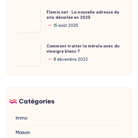
de
Flemix.net
Flemix.net : La nouvelle adresse du
Laure
site dévoilée en 2025
:
Calamy
La
15 août 2025
?
nouvelle
adresse
Comment
Comment traiter la mérule avec du
du
vinaigre blanc ?
traiter
site
la
8 décembre 2022
dévoilée
mérule
en
avec
2025
du
vinaigre
blanc
Catégories
?
Immo
Maison