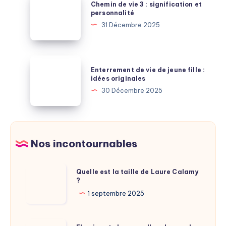
disponible
Chemin de vie 3 : signification et
Decathlon
de
personnalité
ou
vie
31 Décembre 2025
Leroy
3
Merlin
:
:
signification
Enterrement
les
Enterrement de vie de jeune fille :
et
de
idées originales
réductions
personnalité
vie
30 Décembre 2025
cachées
de
jeune
fille
:
Nos incontournables
idées
originales
Quelle
Quelle est la taille de Laure Calamy
?
est
la
1 septembre 2025
taille
de
Flemix.net