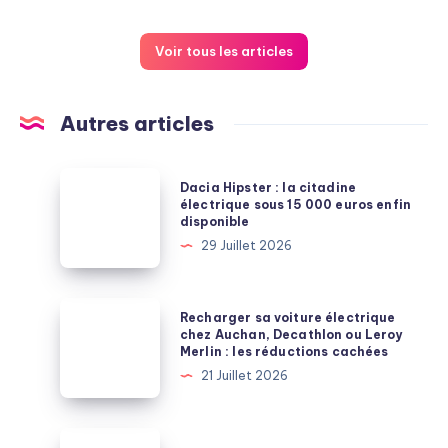
Voir tous les articles
Autres articles
Dacia
Dacia Hipster : la citadine
Hipster
électrique sous 15 000 euros enfin
disponible
:
29 Juillet 2026
la
citadine
électrique
Recharger
Recharger sa voiture électrique
sous
sa
chez Auchan, Decathlon ou Leroy
Merlin : les réductions cachées
15
voiture
21 Juillet 2026
000
électrique
euros
chez
enfin
Auchan,
Chemin