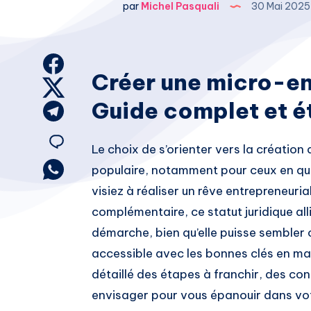
par
Michel Pasquali
30 Mai 202
Share
Créer une micro-en
on
Share
Guide complet et é
Facebook
on
Share
Twitter
on
Share
Le choix de s’orienter vers la création
Telegram
on
Share
populaire, notamment pour ceux en qu
on
visiez à réaliser un rêve entrepreneuri
Email
Whatsapp
complémentaire, ce statut juridique all
démarche, bien qu’elle puisse sembler
accessible avec les bonnes clés en m
détaillé des étapes à franchir, des con
envisager pour vous épanouir dans vot