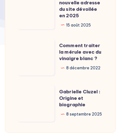
Calamy
nouvelle adresse
:
du site dévoilée
?
La
en 2025
nouvelle
15 août 2025
adresse
du
Comment
Comment traiter
site
traiter
la mérule avec du
dévoilée
vinaigre blanc ?
la
en
mérule
8 décembre 2022
2025
avec
du
Gabrielle
Gabrielle Cluzel :
vinaigre
Cluzel
Origine et
blanc
biographie
:
?
Origine
8 septembre 2025
et
biographie