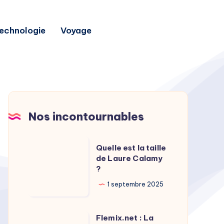
echnologie
Voyage
Nos incontournables
Quelle
Quelle est la taille
est
de Laure Calamy
?
la
taille
1 septembre 2025
de
Laure
Flemix.net : La
Flemix.net