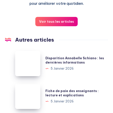
pour améliorer votre quotidien.
Voir tous les articles
Autres articles
Disparition
Disparition Annabelle Schiano : les
Annabelle
dernières informations
Schiano
5 Janvier 2026
:
les
dernières
Fiche
Fiche de paie des enseignants :
informations
de
lecture et explications
paie
5 Janvier 2026
des
enseignants