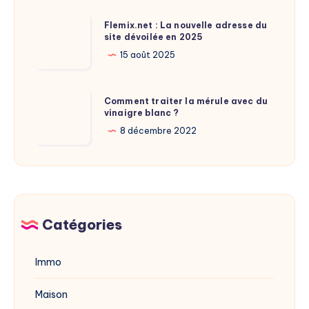
de
Flemix.net
Flemix.net : La nouvelle adresse du
Laure
site dévoilée en 2025
:
Calamy
La
15 août 2025
?
nouvelle
adresse
Comment
Comment traiter la mérule avec du
du
vinaigre blanc ?
traiter
site
la
8 décembre 2022
dévoilée
mérule
en
avec
2025
du
vinaigre
blanc
Catégories
?
Immo
Maison