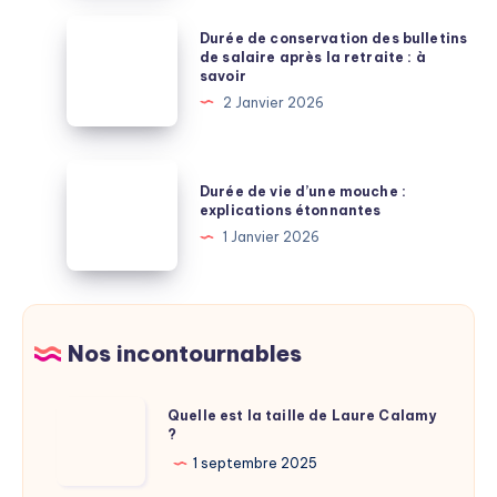
:
Durée
Durée de conservation des bulletins
lecture
de
de salaire après la retraite : à
savoir
et
conservation
2 Janvier 2026
explications
des
bulletins
de
Durée
Durée de vie d’une mouche :
salaire
de
explications étonnantes
après
vie
1 Janvier 2026
la
d’une
retraite
mouche
:
:
à
explications
Nos incontournables
savoir
étonnantes
Quelle
Quelle est la taille de Laure Calamy
?
est
la
1 septembre 2025
taille