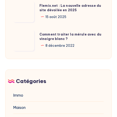
de
Flemix.net
Flemix.net : La nouvelle adresse du
Laure
site dévoilée en 2025
:
Calamy
La
15 août 2025
?
nouvelle
adresse
Comment
Comment traiter la mérule avec du
du
vinaigre blanc ?
traiter
site
la
8 décembre 2022
dévoilée
mérule
en
avec
2025
du
vinaigre
blanc
Catégories
?
Immo
Maison