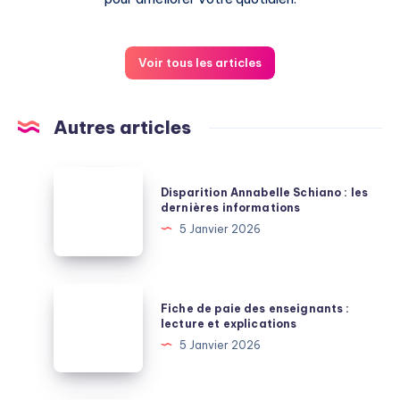
Voir tous les articles
Autres articles
Disparition
Disparition Annabelle Schiano : les
Annabelle
dernières informations
Schiano
5 Janvier 2026
:
les
dernières
Fiche
Fiche de paie des enseignants :
informations
de
lecture et explications
paie
5 Janvier 2026
des
enseignants