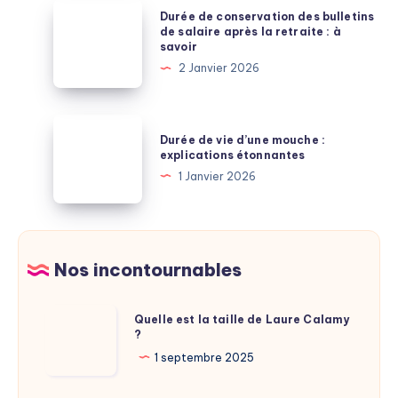
:
Durée
Durée de conservation des bulletins
lecture
de
de salaire après la retraite : à
savoir
et
conservation
2 Janvier 2026
explications
des
bulletins
de
Durée
Durée de vie d’une mouche :
salaire
de
explications étonnantes
après
vie
1 Janvier 2026
la
d’une
retraite
mouche
:
:
à
explications
Nos incontournables
savoir
étonnantes
Quelle
Quelle est la taille de Laure Calamy
?
est
la
1 septembre 2025
taille