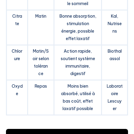
le sommeil
Citra
Matin
Bonne absorption,
Kal,
te
stimulation
Nutrise
énergie, possible
ns
effet laxatif
Chlor
Matin/S
Action rapide,
Biothal
ure
oir selon
soutient système
assol
toléran
immunitaire,
ce
digestif
Oxyd
Repas
Moins bien
Laborat
e
absorbé, utilisé à
oire
bas coût, effet
Lescuy
laxatif possible
er