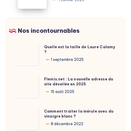
la
d’une
retraite
mouche
:
:
à
explications
Nos incontournables
savoir
étonnantes
Quelle
Quelle est la taille de Laure Calamy
?
est
la
1 septembre 2025
taille
de
Flemix.net
Flemix.net : La nouvelle adresse du
Laure
site dévoilée en 2025
:
Calamy
La
15 août 2025
?
nouvelle
adresse
Comment
Comment traiter la mérule avec du
du
vinaigre blanc ?
traiter
site
la
8 décembre 2022
dévoilée