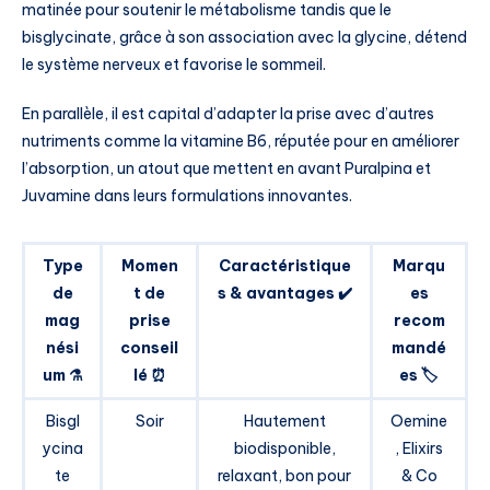
matinée pour soutenir le métabolisme tandis que le
bisglycinate, grâce à son association avec la glycine, détend
le système nerveux et favorise le sommeil.
En parallèle, il est capital d’adapter la prise avec d’autres
nutriments comme la vitamine B6, réputée pour en améliorer
l’absorption, un atout que mettent en avant Puralpina et
Juvamine dans leurs formulations innovantes.
Type
Momen
Caractéristique
Marqu
de
t de
s & avantages ✔️
es
mag
prise
recom
nési
conseil
mandé
um ⚗️
lé ⏰
es 🏷️
Bisgl
Soir
Hautement
Oemine
ycina
biodisponible,
, Elixirs
te
relaxant, bon pour
& Co