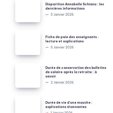
Disparition Annabelle Schiano : les
Annabelle
dernières informations
Schiano
5 Janvier 2026
:
les
dernières
Fiche
Fiche de paie des enseignants :
informations
de
lecture et explications
paie
5 Janvier 2026
des
enseignants
:
Durée
Durée de conservation des bulletins
lecture
de
de salaire après la retraite : à
savoir
et
conservation
2 Janvier 2026
explications
des
bulletins
de
Durée
Durée de vie d’une mouche :
salaire
de
explications étonnantes
après
vie
1 Janvier 2026