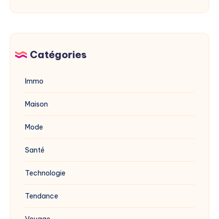
mérule
en
avec
2025
du
vinaigre
blanc
Catégories
?
Immo
Maison
Mode
Santé
Technologie
Tendance