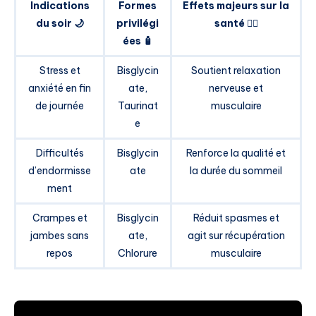
Indications
Formes
Effets majeurs sur la
du soir 🌙
privilégi
santé 💆‍♂️
ées 🧴
Stress et
Bisglycin
Soutient relaxation
anxiété en fin
ate,
nerveuse et
de journée
Taurinat
musculaire
e
Difficultés
Bisglycin
Renforce la qualité et
d’endormisse
ate
la durée du sommeil
ment
Crampes et
Bisglycin
Réduit spasmes et
jambes sans
ate,
agit sur récupération
repos
Chlorure
musculaire