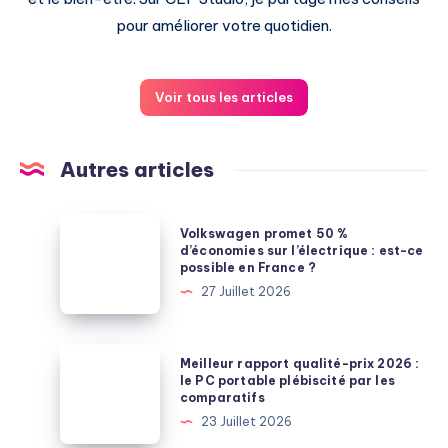
pour améliorer votre quotidien.
Voir tous les articles
Autres articles
Volkswagen
Volkswagen promet 50 %
promet
d’économies sur l’électrique : est-ce
possible en France ?
50
27 Juillet 2026
%
d’économies
sur
Meilleur
Meilleur rapport qualité-prix 2026 :
l’électrique
rapport
le PC portable plébiscité par les
comparatifs
:
qualité-
23 Juillet 2026
est-
prix