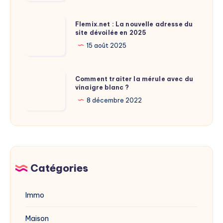
taille
de
Flemix.net
Flemix.net : La nouvelle adresse du
Laure
site dévoilée en 2025
:
Calamy
La
15 août 2025
?
nouvelle
adresse
Comment
Comment traiter la mérule avec du
du
vinaigre blanc ?
traiter
site
la
8 décembre 2022
dévoilée
mérule
en
avec
2025
du
vinaigre
blanc
Catégories
?
Immo
Maison