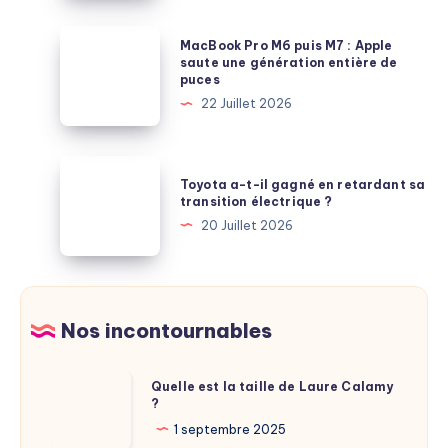
ce
2026
possible
:
MacBook
MacBook Pro M6 puis M7 : Apple
en
le
Pro
saute une génération entière de
France
puces
PC
M6
?
22 Juillet 2026
portable
puis
plébiscité
M7
par
:
Toyota
les
Toyota a-t-il gagné en retardant sa
Apple
a-
transition électrique ?
comparatifs
saute
t-
20 Juillet 2026
une
il
génération
gagné
entière
en
de
retardant
Nos incontournables
puces
sa
transition
Quelle
Quelle est la taille de Laure Calamy
électrique
?
est
?
la
1 septembre 2025