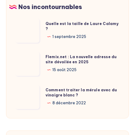
de
retardant
Nos incontournables
puces
sa
transition
Quelle
Quelle est la taille de Laure Calamy
électrique
?
est
?
la
1 septembre 2025
taille
de
Flemix.net
Flemix.net : La nouvelle adresse du
Laure
site dévoilée en 2025
:
Calamy
La
15 août 2025
?
nouvelle
adresse
Comment
Comment traiter la mérule avec du
du
vinaigre blanc ?
traiter
site
la
8 décembre 2022
dévoilée
mérule
en
avec
2025
du
vinaigre