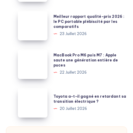
d’économies
sur
Meilleur
Meilleur rapport qualité-prix 2026 :
l’électrique
rapport
le PC portable plébiscité par les
comparatifs
:
qualité-
23 Juillet 2026
est-
prix
ce
2026
possible
:
MacBook
MacBook Pro M6 puis M7 : Apple
en
le
Pro
saute une génération entière de
France
puces
PC
M6
?
22 Juillet 2026
portable
puis
plébiscité
M7
par
:
Toyota
les
Toyota a-t-il gagné en retardant sa
Apple
a-
transition électrique ?
comparatifs
saute
t-
20 Juillet 2026
une
il
génération
gagné
entière
en