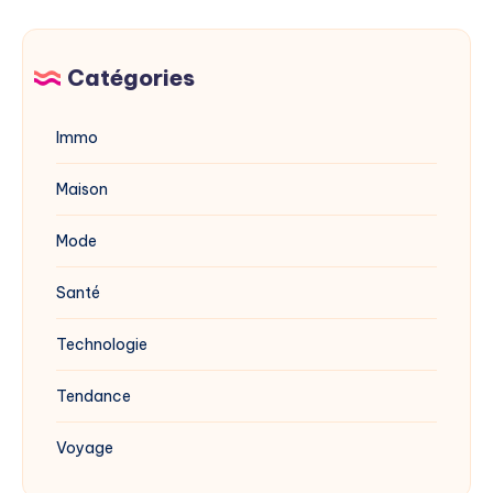
2025
du
vinaigre
blanc
Catégories
?
Immo
Maison
Mode
Santé
Technologie
Tendance
Voyage