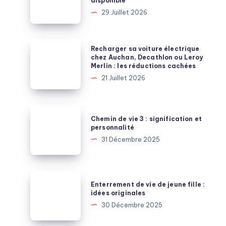
disponible
:
29 Juillet 2026
la
citadine
électrique
Recharger
Recharger sa voiture électrique
sous
sa
chez Auchan, Decathlon ou Leroy
Merlin : les réductions cachées
15
voiture
21 Juillet 2026
000
électrique
euros
chez
enfin
Auchan,
Chemin
disponible
Chemin de vie 3 : signification et
Decathlon
de
personnalité
ou
vie
31 Décembre 2025
Leroy
3
Merlin
:
:
signification
Enterrement
les
Enterrement de vie de jeune fille :
et
de
idées originales
réductions
personnalité
vie
30 Décembre 2025
cachées
de
jeune