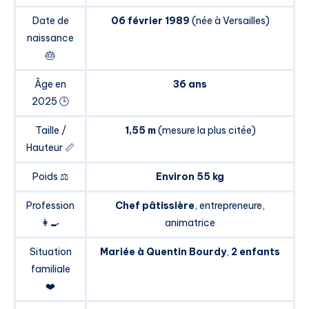
Date de
06 février 1989
(née à Versailles)
naissance
🎂
Âge en
36 ans
2025 🕒
Taille /
1,55 m
(mesure la plus citée)
Hauteur 📏
Poids ⚖️
Environ 55 kg
Profession
Chef pâtissière
, entrepreneure,
👩‍🍳
animatrice
Situation
Mariée à Quentin Bourdy
,
2 enfants
familiale
❤️