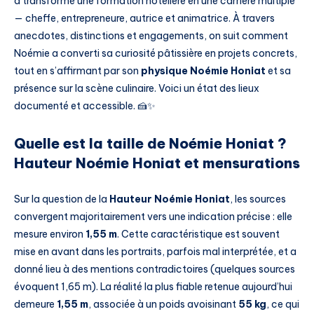
a transformé une formation hôtelière en une carrière multiple
— cheffe, entrepreneure, autrice et animatrice. À travers
anecdotes, distinctions et engagements, on suit comment
Noémie a converti sa curiosité pâtissière en projets concrets,
tout en s’affirmant par son
physique Noémie Honiat
et sa
présence sur la scène culinaire. Voici un état des lieux
documenté et accessible. 🍰✨
Quelle est la taille de Noémie Honiat ?
Hauteur Noémie Honiat et mensurations
Sur la question de la
Hauteur Noémie Honiat
, les sources
convergent majoritairement vers une indication précise : elle
mesure environ
1,55 m
. Cette caractéristique est souvent
mise en avant dans les portraits, parfois mal interprétée, et a
donné lieu à des mentions contradictoires (quelques sources
évoquent 1,65 m). La réalité la plus fiable retenue aujourd’hui
demeure
1,55 m
, associée à un poids avoisinant
55 kg
, ce qui