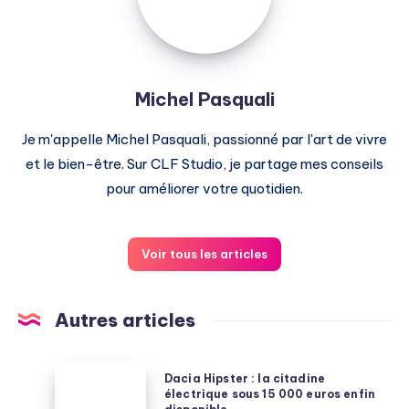
Michel Pasquali
Je m'appelle Michel Pasquali, passionné par l'art de vivre
et le bien-être. Sur CLF Studio, je partage mes conseils
pour améliorer votre quotidien.
Voir tous les articles
Autres articles
Dacia
Dacia Hipster : la citadine
Hipster
électrique sous 15 000 euros enfin