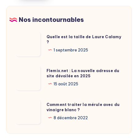
fille
:
Nos incontournables
idées
originales
Quelle
Quelle est la taille de Laure Calamy
?
est
la
1 septembre 2025
taille
de
Flemix.net
Flemix.net : La nouvelle adresse du
Laure
site dévoilée en 2025
:
Calamy
La
15 août 2025
?
nouvelle
adresse
Comment
Comment traiter la mérule avec du
du
vinaigre blanc ?
traiter
site
la
8 décembre 2022
dévoilée
mérule
en
avec