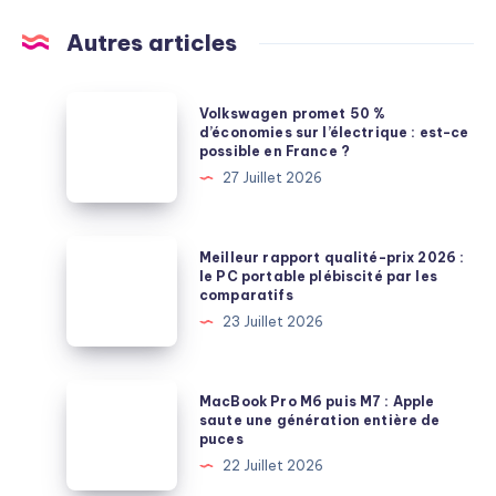
Autres articles
Volkswagen
Volkswagen promet 50 %
promet
d’économies sur l’électrique : est-ce
possible en France ?
50
27 Juillet 2026
%
d’économies
sur
Meilleur
Meilleur rapport qualité-prix 2026 :
l’électrique
rapport
le PC portable plébiscité par les
comparatifs
:
qualité-
23 Juillet 2026
est-
prix
ce
2026
possible
:
MacBook
MacBook Pro M6 puis M7 : Apple
en
le
Pro
saute une génération entière de
France
puces
PC
M6
?
22 Juillet 2026
portable
puis