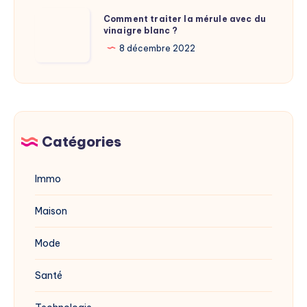
adresse
Comment
Comment traiter la mérule avec du
du
vinaigre blanc ?
traiter
site
la
8 décembre 2022
dévoilée
mérule
en
avec
2025
du
vinaigre
blanc
Catégories
?
Immo
Maison
Mode
Santé