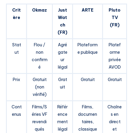
Crit
Okmaz
Just
ARTE
Pluto
ère
Wat
TV
ch
(FR)
(FR)
Stat
Flou /
Agré
Plateform
Platef
ut
non
gate
e publique
orme
confirm
ur
privée
é
légal
AVOD
Prix
Gratuit
Grat
Gratuit
Gratuit
(non
uit
vérifié)
Cont
Films/S
Référ
Films,
Chaîne
enus
éries VF
ence
documen
s en
revendi
ment
taires,
direct
qués
légal
classique
et