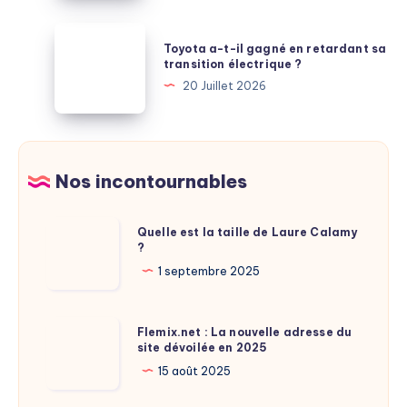
plébiscité
M7
par
:
Toyota
les
Toyota a-t-il gagné en retardant sa
Apple
a-
transition électrique ?
comparatifs
saute
t-
20 Juillet 2026
une
il
génération
gagné
entière
en
de
retardant
Nos incontournables
puces
sa
transition
Quelle
Quelle est la taille de Laure Calamy
électrique
?
est
?
la
1 septembre 2025
taille
de
Flemix.net
Flemix.net : La nouvelle adresse du
Laure
site dévoilée en 2025
:
Calamy
La
15 août 2025
?
nouvelle