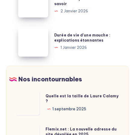
savoir
et
conservation
2 Janvier 2026
explications
des
bulletins
de
Durée
Durée de vie d’une mouche :
salaire
de
explications étonnantes
après
vie
1 Janvier 2026
la
d’une
retraite
mouche
:
:
à
explications
Nos incontournables
savoir
étonnantes
Quelle
Quelle est la taille de Laure Calamy
?
est
la
1 septembre 2025
taille
de
Flemix.net
Flemix.net : La nouvelle adresse du
Laure
site dévoilée en 2025