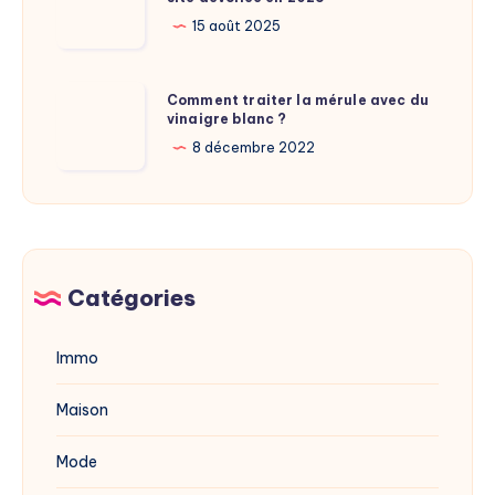
:
Calamy
La
15 août 2025
?
nouvelle
adresse
Comment
Comment traiter la mérule avec du
du
vinaigre blanc ?
traiter
site
la
8 décembre 2022
dévoilée
mérule
en
avec
2025
du
vinaigre
blanc
Catégories
?
Immo
Maison
Mode