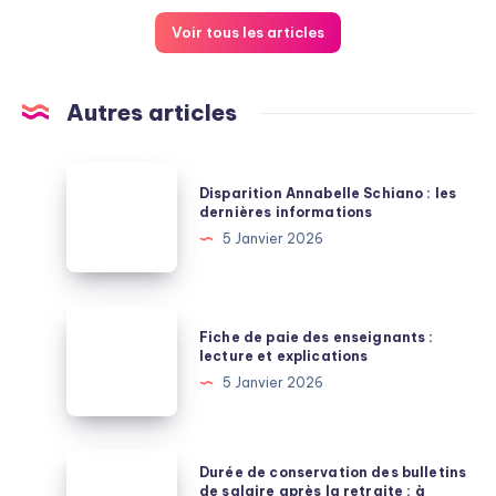
Voir tous les articles
Autres articles
Disparition
Disparition Annabelle Schiano : les
Annabelle
dernières informations
Schiano
5 Janvier 2026
:
les
dernières
Fiche
Fiche de paie des enseignants :
informations
de
lecture et explications
paie
5 Janvier 2026
des
enseignants
:
Durée
Durée de conservation des bulletins
lecture
de
de salaire après la retraite : à