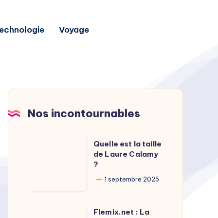
echnologie
Voyage
Nos incontournables
Quelle
Quelle est la taille
est
de Laure Calamy
?
la
taille
1 septembre 2025
de
Laure
Flemix.net : La
Flemix.net