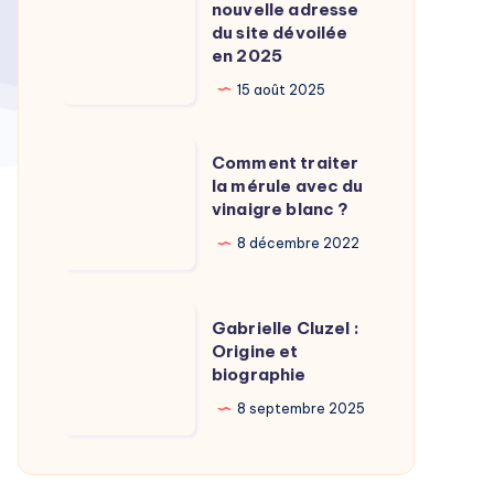
Calamy
nouvelle adresse
:
du site dévoilée
?
La
en 2025
nouvelle
15 août 2025
adresse
du
Comment
Comment traiter
site
traiter
la mérule avec du
dévoilée
vinaigre blanc ?
la
en
mérule
8 décembre 2022
2025
avec
du
Gabrielle
Gabrielle Cluzel :
vinaigre
Cluzel
Origine et
blanc
biographie
:
?
Origine
8 septembre 2025
et
biographie