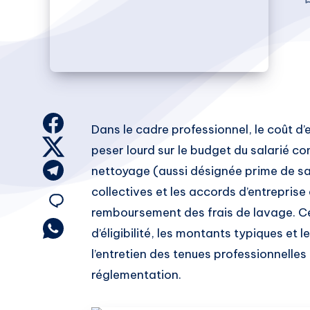
Share
Dans le cadre professionnel, le coût d’
on
Share
peser lourd sur le budget du salarié c
Facebook
on
Share
nettoyage (aussi désignée prime de sa
Twitter
on
collectives et les accords d’entrepris
Share
Telegram
remboursement des frais de lavage. Ce
on
Share
d’éligibilité, les montants typiques et
on
l’entretien des tenues professionnelles
Email
Whatsapp
réglementation.