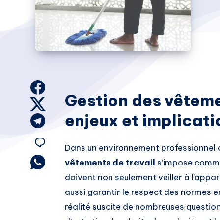
Share
Gestion des vêtemen
on
Share
enjeux et implicati
Facebook
on
Share
Twitter
on
Share
Dans un environnement professionnel d
Telegram
on
Share
vêtements de travail
s’impose comme 
on
doivent non seulement veiller à l’appa
Email
Whatsapp
aussi garantir le respect des normes e
réalité suscite de nombreuses question