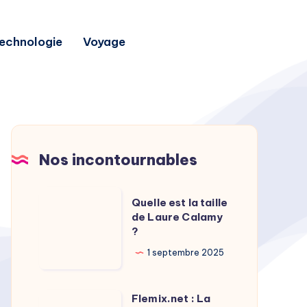
echnologie
Voyage
Nos incontournables
Quelle
Quelle est la taille
est
de Laure Calamy
?
la
taille
1 septembre 2025
de
Laure
Flemix.net : La
Flemix.net