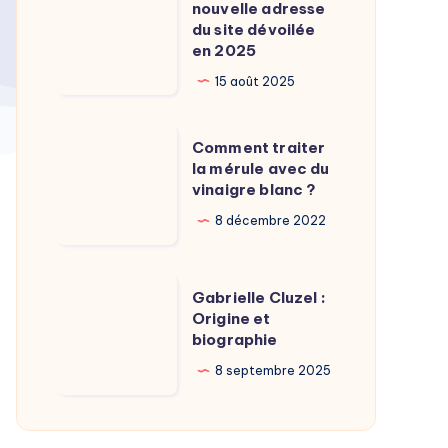
Calamy
nouvelle adresse
:
du site dévoilée
?
La
en 2025
nouvelle
15 août 2025
adresse
du
Comment
Comment traiter
site
traiter
la mérule avec du
dévoilée
vinaigre blanc ?
la
en
mérule
8 décembre 2022
2025
avec
du
Gabrielle
Gabrielle Cluzel :
vinaigre
Cluzel
Origine et
blanc
biographie
:
?
Origine
8 septembre 2025
et
biographie