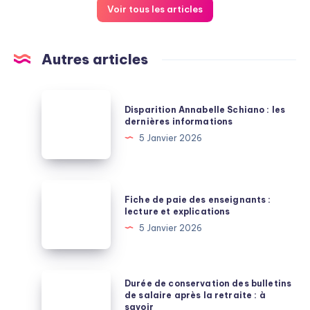
Voir tous les articles
Autres articles
Disparition
Disparition Annabelle Schiano : les
Annabelle
dernières informations
Schiano
5 Janvier 2026
:
les
dernières
Fiche
Fiche de paie des enseignants :
informations
de
lecture et explications
paie
5 Janvier 2026
des
enseignants
:
Durée
Durée de conservation des bulletins
lecture
de
de salaire après la retraite : à
savoir
et