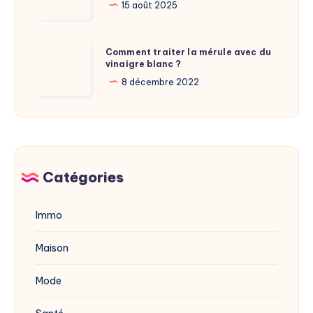
La
15 août 2025
?
nouvelle
adresse
Comment
Comment traiter la mérule avec du
du
vinaigre blanc ?
traiter
site
la
8 décembre 2022
dévoilée
mérule
en
avec
2025
du
vinaigre
blanc
Catégories
?
Immo
Maison
Mode