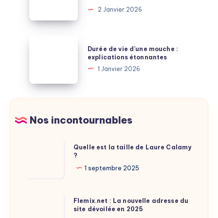
conservation
2 Janvier 2026
explications
des
bulletins
de
Durée
Durée de vie d’une mouche :
salaire
de
explications étonnantes
après
vie
1 Janvier 2026
la
d’une
retraite
mouche
:
:
à
explications
Nos incontournables
savoir
étonnantes
Quelle
Quelle est la taille de Laure Calamy
?
est
la
1 septembre 2025
taille
de
Flemix.net
Flemix.net : La nouvelle adresse du
Laure
site dévoilée en 2025
:
Calamy