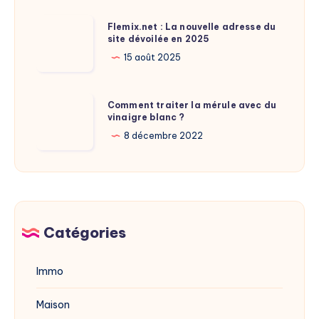
de
Flemix.net
Flemix.net : La nouvelle adresse du
Laure
site dévoilée en 2025
:
Calamy
La
15 août 2025
?
nouvelle
adresse
Comment
Comment traiter la mérule avec du
du
vinaigre blanc ?
traiter
site
la
8 décembre 2022
dévoilée
mérule
en
avec
2025
du
vinaigre
blanc
Catégories
?
Immo
Maison