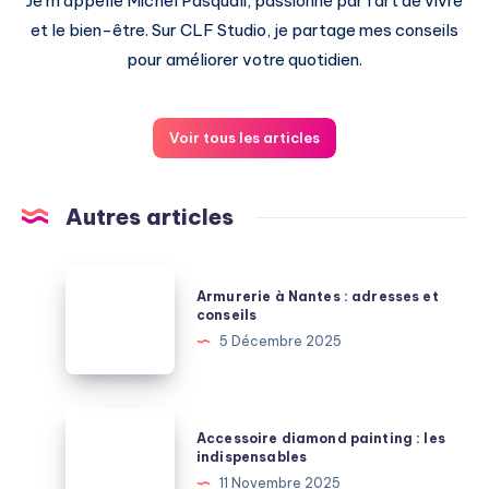
Je m'appelle Michel Pasquali, passionné par l'art de vivre
et le bien-être. Sur CLF Studio, je partage mes conseils
pour améliorer votre quotidien.
Voir tous les articles
Autres articles
Armurerie
Armurerie à Nantes : adresses et
à
conseils
Nantes
5 Décembre 2025
:
adresses
et
Accessoire
Accessoire diamond painting : les
conseils
diamond
indispensables
painting
11 Novembre 2025