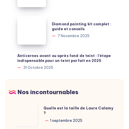
:
les
indispensables
Diamond
Diamond painting kit complet :
painting
guide et conseils
kit
7 Novembre 2025
complet
:
guide
Anticernes avant ou après fond de teint : l’étape
indispensable pour un teint parfait en 2025
et
31 Octobre 2025
conseils
Nos incontournables
Quelle
Quelle est la taille de Laure Calamy
?
est
la
1 septembre 2025
taille