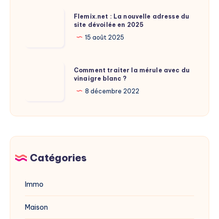
de
Flemix.net
Flemix.net : La nouvelle adresse du
Laure
site dévoilée en 2025
:
Calamy
La
15 août 2025
?
nouvelle
adresse
Comment
Comment traiter la mérule avec du
du
vinaigre blanc ?
traiter
site
la
8 décembre 2022
dévoilée
mérule
en
avec
2025
du
vinaigre
blanc
Catégories
?
Immo
Maison