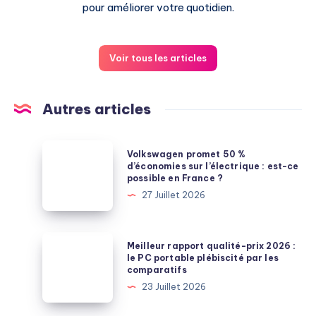
pour améliorer votre quotidien.
Voir tous les articles
Autres articles
Volkswagen
Volkswagen promet 50 %
promet
d’économies sur l’électrique : est-ce
possible en France ?
50
27 Juillet 2026
%
d’économies
sur
Meilleur
Meilleur rapport qualité-prix 2026 :
l’électrique
rapport
le PC portable plébiscité par les
comparatifs
:
qualité-
23 Juillet 2026
est-
prix
ce
2026