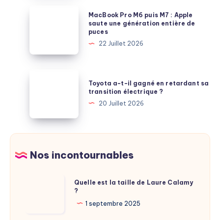
possible
:
MacBook
MacBook Pro M6 puis M7 : Apple
en
le
Pro
saute une génération entière de
France
puces
PC
M6
?
22 Juillet 2026
portable
puis
plébiscité
M7
par
:
Toyota
les
Toyota a-t-il gagné en retardant sa
Apple
a-
transition électrique ?
comparatifs
saute
t-
20 Juillet 2026
une
il
génération
gagné
entière
en
de
retardant
Nos incontournables
puces
sa
transition
Quelle
Quelle est la taille de Laure Calamy
électrique
?
est
?
la
1 septembre 2025
taille