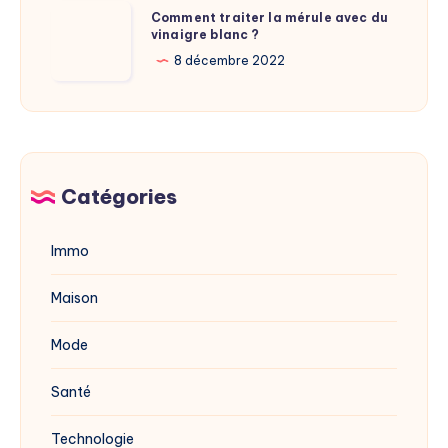
adresse
Comment
Comment traiter la mérule avec du
du
vinaigre blanc ?
traiter
site
la
8 décembre 2022
dévoilée
mérule
en
avec
2025
du
vinaigre
blanc
Catégories
?
Immo
Maison
Mode
Santé
Technologie