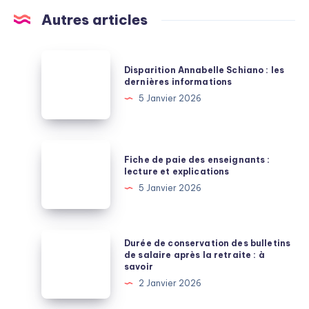
Autres articles
Disparition
Disparition Annabelle Schiano : les
Annabelle
dernières informations
Schiano
5 Janvier 2026
:
les
dernières
Fiche
Fiche de paie des enseignants :
informations
de
lecture et explications
paie
5 Janvier 2026
des
enseignants
:
Durée
Durée de conservation des bulletins
lecture
de
de salaire après la retraite : à
savoir
et
conservation
2 Janvier 2026
explications
des
bulletins