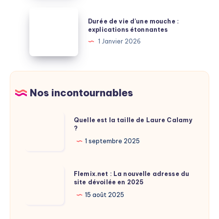
de
Durée
Durée de vie d’une mouche :
salaire
de
explications étonnantes
après
vie
1 Janvier 2026
la
d’une
retraite
mouche
:
:
à
explications
Nos incontournables
savoir
étonnantes
Quelle
Quelle est la taille de Laure Calamy
?
est
la
1 septembre 2025
taille
de
Flemix.net
Flemix.net : La nouvelle adresse du
Laure
site dévoilée en 2025
:
Calamy
La
15 août 2025
?
nouvelle