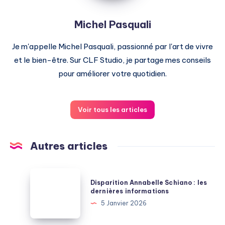
Michel Pasquali
Je m'appelle Michel Pasquali, passionné par l'art de vivre
et le bien-être. Sur CLF Studio, je partage mes conseils
pour améliorer votre quotidien.
Voir tous les articles
Autres articles
Disparition
Disparition Annabelle Schiano : les
Annabelle
dernières informations
Schiano
5 Janvier 2026
:
les