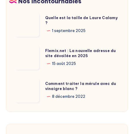
Nos incontournables
savoir
étonnantes
Quelle
Quelle est la taille de Laure Calamy
?
est
la
1 septembre 2025
taille
de
Flemix.net
Flemix.net : La nouvelle adresse du
Laure
site dévoilée en 2025
:
Calamy
La
15 août 2025
?
nouvelle
adresse
Comment
Comment traiter la mérule avec du
du
vinaigre blanc ?
traiter
site
la
8 décembre 2022
dévoilée
mérule
en
avec
2025
du
vinaigre