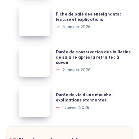
dernières
Fiche
Fiche de paie des enseignants :
informations
de
lecture et explications
paie
5 Janvier 2026
des
enseignants
:
Durée
Durée de conservation des bulletins
lecture
de
de salaire après la retraite : à
savoir
et
conservation
2 Janvier 2026
explications
des
bulletins
de
Durée
Durée de vie d’une mouche :
salaire
de
explications étonnantes
après
vie
1 Janvier 2026
la
d’une
retraite
mouche
:
:
à
explications