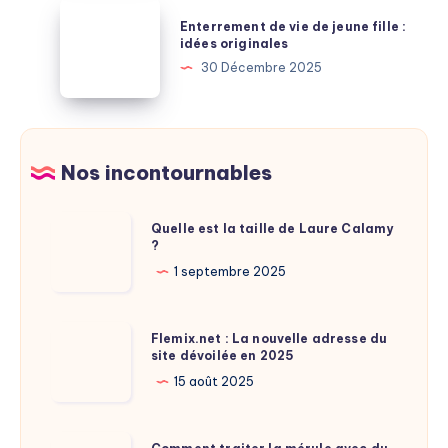
signification
Enterrement
les
Enterrement de vie de jeune fille :
et
de
idées originales
réductions
personnalité
vie
30 Décembre 2025
cachées
de
jeune
fille
:
Nos incontournables
idées
originales
Quelle
Quelle est la taille de Laure Calamy
?
est
la
1 septembre 2025
taille
de
Flemix.net
Flemix.net : La nouvelle adresse du
Laure
site dévoilée en 2025
:
Calamy
La
15 août 2025
?
nouvelle
adresse
Comment