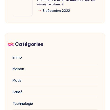
Comment traiter la mérule avec du
du
vinaigre blanc ?
traiter
site
la
8 décembre 2022
dévoilée
mérule
en
avec
2025
du
vinaigre
blanc
Catégories
?
Immo
Maison
Mode
Santé
Technologie