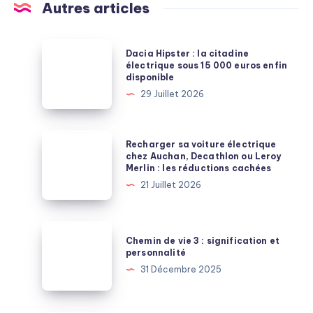
Autres articles
Dacia
Dacia Hipster : la citadine
Hipster
électrique sous 15 000 euros enfin
disponible
:
29 Juillet 2026
la
citadine
électrique
Recharger
Recharger sa voiture électrique
sous
sa
chez Auchan, Decathlon ou Leroy
Merlin : les réductions cachées
15
voiture
21 Juillet 2026
000
électrique
euros
chez
enfin
Auchan,
Chemin
disponible
Chemin de vie 3 : signification et
Decathlon
de
personnalité
ou
vie
31 Décembre 2025
Leroy
3
Merlin
:
: