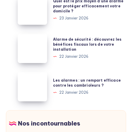
Quel est le prix moyen d’une alarme
et
est
pour protéger efficacement votre
domicile ?
Prix
le
23 Janvier 2026
Clairs
prix
pour
moyen
une
d’une
Alarme
Alarme de sécurité : découvrez les
Intervention
alarme
de
bénéfices fiscaux lors de votre
Express
installation
pour
sécurité
22 Janvier 2026
protéger
:
efficacement
découvrez
votre
les
Les
domicile
Les alarmes : un rempart efficace
bénéfices
alarmes
contre les cambrioleurs ?
?
fiscaux
:
22 Janvier 2026
lors
un
de
rempart
votre
efficace
installation
contre
Nos incontournables
les