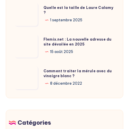
cambrioleurs
Quelle
Quelle est la taille de Laure Calamy
?
?
est
la
1 septembre 2025
taille
de
Flemix.net
Flemix.net : La nouvelle adresse du
Laure
site dévoilée en 2025
:
Calamy
La
15 août 2025
?
nouvelle
adresse
Comment
Comment traiter la mérule avec du
du
vinaigre blanc ?
traiter
site
la
8 décembre 2022
dévoilée
mérule
en
avec
2025
du
vinaigre
blanc
Catégories
?