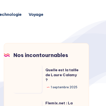
echnologie
Voyage
Nos incontournables
Quelle
Quelle est la taille
est
de Laure Calamy
?
la
taille
1 septembre 2025
de
Laure
Flemix.net : La
Flemix.net