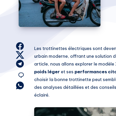
Share
Les trottinettes électriques sont dev
on
Share
urbain moderne, offrant une solution d
Facebook
on
Share
article, nous allons explorer le modèle
Twitter
on
poids léger
et ses
performances cit
Share
Telegram
choisir la bonne trottinette peut semb
on
Share
des analyses détaillées et des conseils
on
éclairé.
Email
Whatsapp