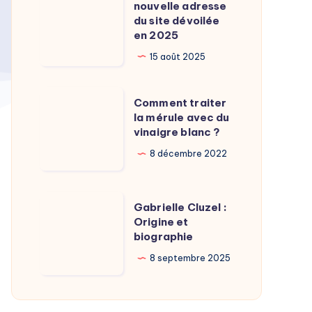
Calamy
nouvelle adresse
:
du site dévoilée
?
La
en 2025
nouvelle
15 août 2025
adresse
du
Comment
Comment traiter
site
traiter
la mérule avec du
dévoilée
vinaigre blanc ?
la
en
mérule
8 décembre 2022
2025
avec
du
Gabrielle
Gabrielle Cluzel :
vinaigre
Cluzel
Origine et
blanc
biographie
:
?
Origine
8 septembre 2025
et
biographie